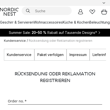
Geschirr & Servieren
Wohnaccessoires
Küche & Kochen
Beleuchtung
Summer Sale:
20–50 %
Rabatt auf Tausende Designs*
Kundenservice
/
Rücksendung oder Reklamation registrieren
Kundenservice
Paket verfolgen
Impressum
Lieferinfo
RÜCKSENDUNG ODER REKLAMATION
REGISTRIEREN