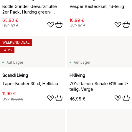
Bottle Grinder Gewürzmühle
Vesper Besteckset, 16-teilig
2er Pack, Hunting green-
beige
65,90 €
10,99 €
UVP
87 €
UVP
89 €
WEEKEND DEAL
-40%
Auf Lager
Auf Lager
Scandi Living
HKliving
Taper Becher 30 cl, Hellblau
70's Ramen-Schale Ø19 cm 2-
teilig, Verge
11,90 €
46,95 €
UVP
19,90 €