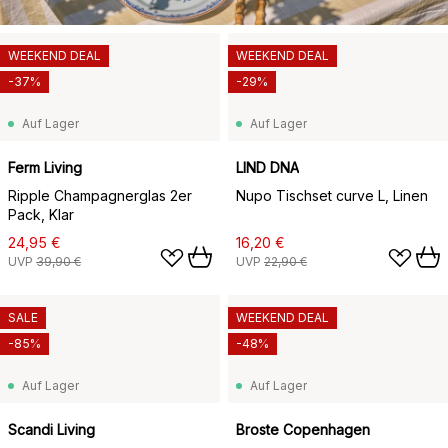
WEEKEND DEAL
WEEKEND DEAL
-37%
-29%
Auf Lager
Auf Lager
Ferm Living
LIND DNA
Ripple Champagnerglas 2er
Nupo Tischset curve L, Linen
Pack, Klar
24,95 €
16,20 €
UVP
39,90 €
UVP
22,90 €
SALE
WEEKEND DEAL
-85%
-48%
Auf Lager
Auf Lager
Scandi Living
Broste Copenhagen