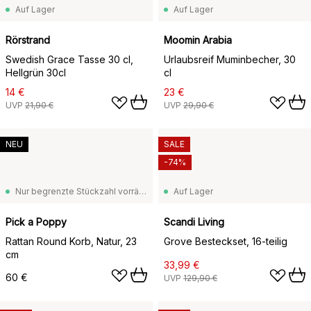
Auf Lager
Auf Lager
Rörstrand
Moomin Arabia
Swedish Grace Tasse 30 cl,
Urlaubsreif Muminbecher, 30
Hellgrün 30cl
cl
14 €
23 €
UVP
21,90 €
UVP
29,90 €
NEU
SALE
-74%
Nur begrenzte Stückzahl vorrätig
Auf Lager
Pick a Poppy
Scandi Living
Rattan Round Korb, Natur, 23
Grove Besteckset, 16-teilig
cm
33,99 €
60 €
UVP
129,90 €