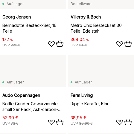
Auf Lager
Bestellware
Georg Jensen
Villeroy & Boch
Bernadotte Besteck-Set, 16
Metro Chic Besteckset 30
Teile
Teile, Edelstahl
172 €
364,04 €
UVP
225 €
UVP
511 €
Auf Lager
Auf Lager
Audo Copenhagen
Ferm Living
Bottle Grinder Gewürzmühle
Ripple Karaffe, Klar
small 2er Pack, Ash-carbon-
Buche
53,90 €
38,95 €
UVP
72 €
UVP
39,90 €