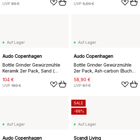
UVP
89 €
UVP
5,90 €
Auf Lager
Auf Lager
Audo Copenhagen
Audo Copenhagen
Bottle Grinder Gewürzmühle
Bottle Grinder Gewürzmühle
Keramik 2er Pack, Sand (
2er Pack, Ash-carbon (Buchen
Walnussholzdeckel)
Deckel)
104 €
58,90 €
UVP
169 €
UVP
87 €
SALE
-88%
Auf Lager
Auf Lager
Audo Copenhagen
Scandi Living