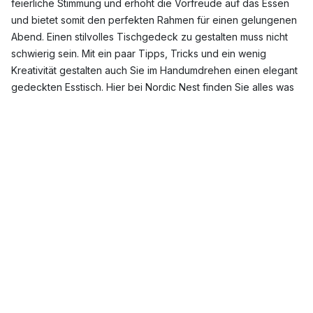
feierliche Stimmung und erhöht die Vorfreude auf das Essen
und bietet somit den perfekten Rahmen für einen gelungenen
Abend. Einen stilvolles Tischgedeck zu gestalten muss nicht
schwierig sein. Mit ein paar Tipps, Tricks und ein wenig
Kreativität gestalten auch Sie im Handumdrehen einen elegant
gedeckten Esstisch. Hier bei Nordic Nest finden Sie alles was
Sie für ein stilvolles Tischgedeck im nordischen Stil benötigen.
Nordic Nest Geschirr-Alles für den gedeckten
Esstisch
Teller
,
Besteck
und
Gläser
sind wohl die wichtigsten
Bestandteile, auf die es beim Decken des Tisches zu achten
gilt, wobei auch das Servieren des Essens nicht außer Acht
gelassen werden sollte.
Schüsseln
und
Servierschalen
stehen
meist mit dem
Geschirr
, dem
Besteck
sowie den
Gläsern
auf
dem Tisch und beeinflussen somit auch den Gesamteindruck
des Tischgedecks.