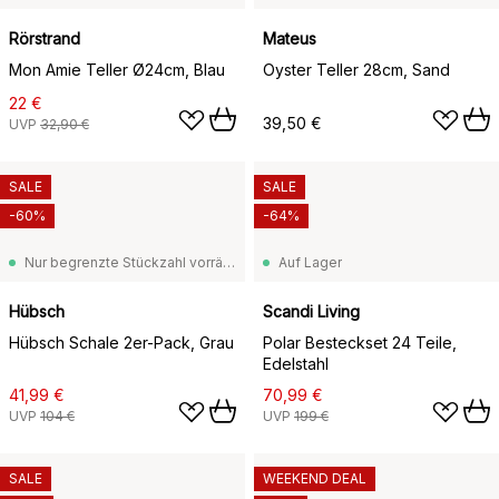
Rörstrand
Mateus
Mon Amie Teller Ø24cm, Blau
Oyster Teller 28cm, Sand
22 €
39,50 €
UVP
32,90 €
SALE
SALE
-60%
-64%
Nur begrenzte Stückzahl vorrätig
Auf Lager
Hübsch
Scandi Living
Hübsch Schale 2er-Pack, Grau
Polar Besteckset 24 Teile,
Edelstahl
41,99 €
70,99 €
UVP
104 €
UVP
199 €
SALE
WEEKEND DEAL