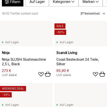
Filtern
Auf Lager
Kategorien
Marken
16110
Treffer sortiert nach
Beliebtheit
SALE
-60%
Auf Lager
Auf Lager
Ninja
Scandi Living
Ninja SLUSHi Slushmaschine
Coast Besteckset 24 Teile,
2,5 L, Black
Silber
273 €
95,90 €
UVP
399 €
UVP
239 €
WEEKEND DEAL
-33%
Auf Lager
Auf Lager