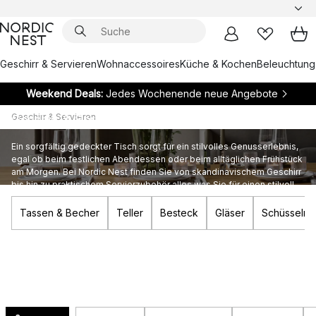
Geschirr & Servieren
Wohnaccessoires
Küche & Kochen
Beleuchtung
Weekend Deals:
Jedes Wochenende neue Angebote
Geschirr & Servieren
Geschirr & Servieren
Ein sorgfältig gedeckter Tisch sorgt für ein stilvolles Genusserlebnis,
egal ob beim festlichen Abendessen oder beim alltäglichen Frühstück
am Morgen. Bei Nordic Nest finden Sie von skandinavischem Geschirr
bis hin zu praktischem Servierzubehör alles was Sie für einen stilvoll
gedeckten Esstisch benötigen.
Tassen & Becher
Teller
Besteck
Gläser
Schüsseln 