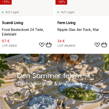
-72%
-32%
Auf Lager
Auf Lager
Scandi Living
Ferm Living
Frost Besteckset 24 Teile,
Ripple Glas 4er Pack, Klar
Edelstahl
67 €
34 €
UVP
239 €
UVP
49,90 €
Den Sommer feiern →
Tischdekoration & Inspiration