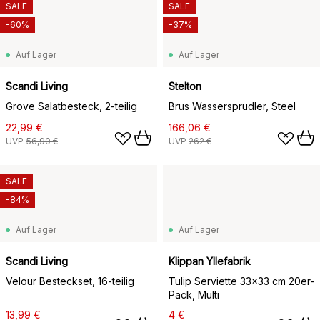
SALE
SALE
-60%
-37%
Auf Lager
Auf Lager
Scandi Living
Stelton
Grove Salatbesteck, 2-teilig
Brus Wassersprudler, Steel
22,99 €
166,06 €
UVP
56,90 €
UVP
262 €
SALE
-84%
Auf Lager
Auf Lager
Scandi Living
Klippan Yllefabrik
Velour Besteckset, 16-teilig
Tulip Serviette 33x33 cm 20er-
Pack, Multi
13,99 €
4 €