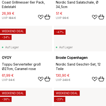
Coast Grillmesser 6er Pack,
Nordic Sand Salatschale, Ø
Edelstahl
34,5cm
26,99 €
51 €
UVP
184 €
UVP
99 €
WEEKEND DEAL
-47%
-34%
Auf Lager
Auf Lager
OYOY
Broste Copenhagen
Toppu Servierteller groß
Nordic Sand Geschirr-Set, 12
Ø27cm, Caramel-rose
Teile
61,99 €
130,90 €
UVP
94 €
UVP
249 €
WEEKEND DEAL
WEEKEND DEAL
-36%
-23%