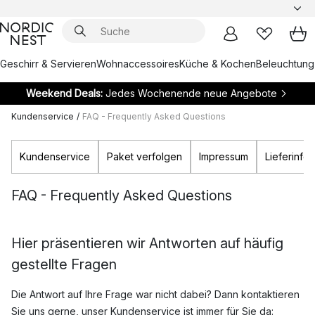
Geschirr & Servieren
Wohnaccessoires
Küche & Kochen
Beleuchtung
Weekend Deals:
Jedes Wochenende neue Angebote
Kundenservice
/
FAQ - Frequently Asked Questions
Kundenservice
Paket verfolgen
Impressum
Lieferinfo
FAQ - Frequently Asked Questions
Hier präsentieren wir Antworten auf häufig
gestellte Fragen
Die Antwort auf Ihre Frage war nicht dabei? Dann kontaktieren
Sie uns gerne, unser Kundenservice ist immer für Sie da: