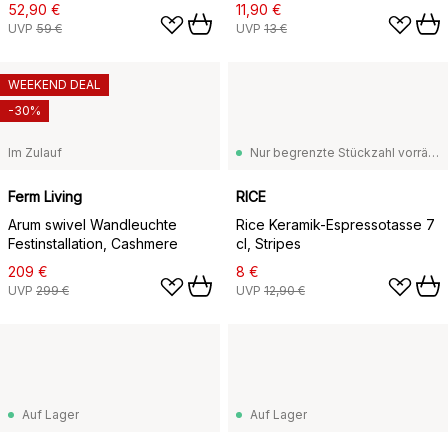
tan
52,90 €
11,90 €
UVP
59 €
UVP
13 €
WEEKEND DEAL
-30%
Im Zulauf
Nur begrenzte Stückzahl vorrätig
Ferm Living
RICE
Arum swivel Wandleuchte
Rice Keramik-Espressotasse 7
Festinstallation, Cashmere
cl, Stripes
209 €
8 €
UVP
299 €
UVP
12,90 €
Auf Lager
Auf Lager