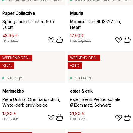
Nur begrenzte Stückzahl vorrätig
Nur begrenzte Stückzahl vorrätig
Paper Collective
Muurla
Spring Jacket Poster, 50 x
Moomin Tablett 13x27 cm,
70cm
Heart
43,95 €
17,90 €
UVP
59 €
UVP
21,90 €
WEEKEND DEAL
WEEKEND DEAL
-25%
-24%
Auf Lager
Auf Lager
Marimekko
ester & erik
Pieni Unikko Ofenhandschuh,
ester & erik Kerzenschale
White-dark grey-beige
Ø12cm matt, Schwarz
17,95 €
31,95 €
UVP
24 €
UVP
42 €