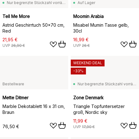
Nur begrenzte Stückzahl vorrätig
Auf Lager
Tell Me More
Moomin Arabia
Astrid Geschirrtuch 50x70 cm,
Misabel Mumin Tasse gelb,
Red
30cl
21,95 €
16,99 €
UVP
26,90 €
UVP
26 €
WEEKEND DEAL
-33%
Bestellware
Nur begrenzte Stückzahl vorrätig
Mette Ditmer
Zone Denmark
Marble Dekotablett 16 x 31 cm,
Triangle Topfuntersetzer
Braun
groß, Nordic sky
11,99 €
76,50 €
UVP
17,90 €