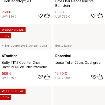
Tools Kochtopf, 4 L
Gross Bar Pendelleuchte,
Bernstein
280 €
659 €
UVP
349 €
UVP
735 €
WEEKEND DEAL
-13%
Nur begrenzte Stückzahl vorrätig
Bestellware
&Tradition
Rosenthal
Betty TK12 Counter Chair
Junto Teller 22cm, Opal green
Barstuhl 65 cm, Naturfarbenes
leinen-lackierte eiche
589 €
15,70 €
UVP
679 €
UVP
26,90 €
WEEKEND DEAL
-18%