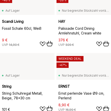
-40%
-26%
Auf Lager
Nur begrenzte Stückzahl vorrätig
Scandi Living
HAY
Fossil Schale 60cl, Weiß
Palissade Cord Dining
Armlehnstuhl, Cream white
9 €
376 €
UVP
14,90 €
UVP
509 €
WEEKEND DEAL
-47%
Auf Lager
Nur begrenzte Stückzahl vorrätig
String
ERNST
String Schuhregal Metall,
Ernst perlende Vase Ø9 cm,
Beige, 78x30 cm
Perlend
8,90 €
101 €
UVP
16,90 €