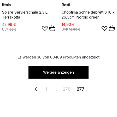
Iittala
Rosti
Solare Servierschale 2,3 L,
Choptima Schneidebrett S 16 x
Terrakotta
26,5cm, Nordic green
42,99 €
14,90 €
UVP
60 €
UVP
16,90 €
Es werden 36 von 60469 Produkten angezeigt
Weitere anzeigen
1
...
276
277