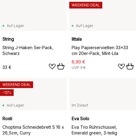
WEEKEND DEAL
Auf Lager
Auf Lager
String
Iittala
String J-Haken 5er-Pack,
Play Papierservietten 33x33
Schwarz
cm 20er-Pack, Mint-Lila
6,90 €
33 €
UVP
7 €
WEEKEND DEAL
-12%
Auf Lager
Im Zulauf
Rosti
Eva Solo
Choptima Schneidebrett S 16 x
Eva Trio Rührschüssel,
26,5cm, Curry
Emerald green, 3-teilig