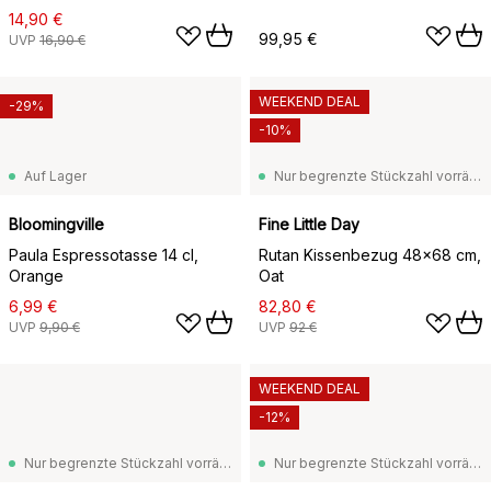
14,90 €
99,95 €
UVP
16,90 €
WEEKEND DEAL
-29%
-10%
Auf Lager
Nur begrenzte Stückzahl vorrätig
Bloomingville
Fine Little Day
Paula Espressotasse 14 cl,
Rutan Kissenbezug 48x68 cm,
Orange
Oat
6,99 €
82,80 €
UVP
9,90 €
UVP
92 €
WEEKEND DEAL
-12%
Nur begrenzte Stückzahl vorrätig
Nur begrenzte Stückzahl vorrätig