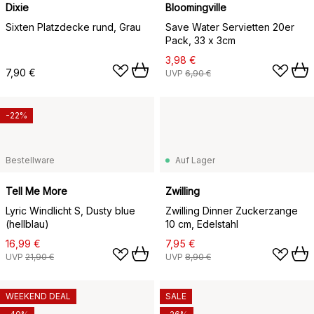
Dixie
Bloomingville
Sixten Platzdecke rund, Grau
Save Water Servietten 20er
Pack, 33 x 3cm
3,98 €
7,90 €
UVP
6,90 €
-22%
Bestellware
Auf Lager
Tell Me More
Zwilling
Lyric Windlicht S, Dusty blue
Zwilling Dinner Zuckerzange
(hellblau)
10 cm, Edelstahl
16,99 €
7,95 €
UVP
21,90 €
UVP
8,90 €
WEEKEND DEAL
SALE