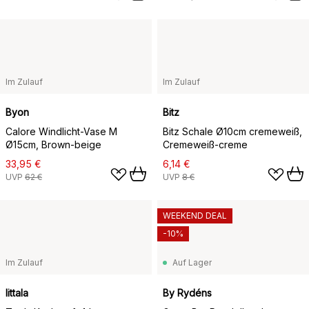
Im Zulauf
Im Zulauf
Byon
Bitz
Calore Windlicht-Vase M
Bitz Schale Ø10cm cremeweiß,
Ø15cm, Brown-beige
Cremeweiß-creme
33,95 €
6,14 €
UVP
62 €
UVP
8 €
WEEKEND DEAL
-10%
Im Zulauf
Auf Lager
Iittala
By Rydéns