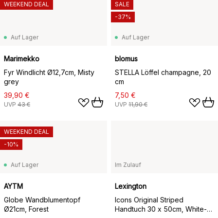
WEEKEND DEAL
SALE
-37%
Auf Lager
Auf Lager
Marimekko
blomus
Fyr Windlicht Ø12,7cm, Misty
STELLA Löffel champagne, 20
grey
cm
39,90 €
7,50 €
UVP
43 €
UVP
11,90 €
WEEKEND DEAL
-10%
Auf Lager
Im Zulauf
AYTM
Lexington
Globe Wandblumentopf
Icons Original Striped
Ø21cm, Forest
Handtuch 30 x 50cm, White-