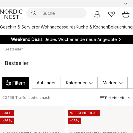
Geschirr & Servieren
Wohnaccessoires
Küche & Kochen
Beleuchtung
Weekend Deals:
Jedes Wochenende neue Angebote
Bestseller
Bestseller
Filtern
Auf Lager
Kategorien
Marken
60469
Treffer sortiert nach
Beliebtheit
SALE
WEEKEND DEAL
-26%
-18%