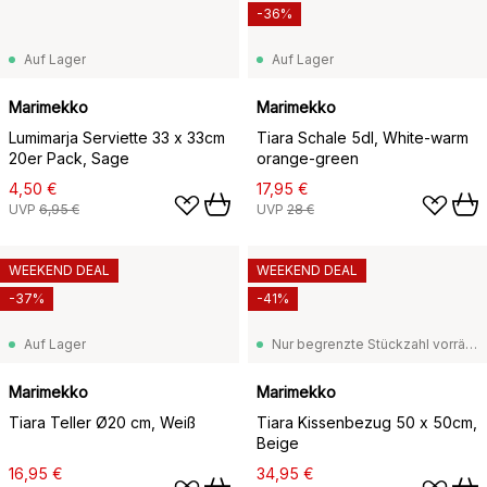
-36%
Auf Lager
Auf Lager
Marimekko
Marimekko
Lumimarja Serviette 33 x 33cm
Tiara Schale 5dl, White-warm
20er Pack, Sage
orange-green
4,50 €
17,95 €
UVP
6,95 €
UVP
28 €
WEEKEND DEAL
WEEKEND DEAL
-37%
-41%
Auf Lager
Nur begrenzte Stückzahl vorrätig
Marimekko
Marimekko
Tiara Teller Ø20 cm, Weiß
Tiara Kissenbezug 50 x 50cm,
Beige
16,95 €
34,95 €