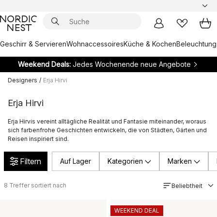
Geschirr & Servieren
Wohnaccessoires
Küche & Kochen
Beleuchtung
Weekend Deals:
Jedes Wochenende neue Angebote
Designers
/
Erja Hirvi
Erja Hirvi
Erja Hirvis vereint alltägliche Realität und Fantasie miteinander, woraus
sich farbenfrohe Geschichten entwickeln, die von Städten, Gärten und
Reisen inspiriert sind.
Filtern
Auf Lager
Kategorien
Marken
8
Treffer sortiert nach
Beliebtheit
WEEKEND DEAL