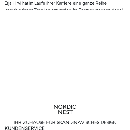
Erja Hirvi hat im Laufe ihrer Karriere eine ganze Reihe
verschiedener Textilien entworfen. Im Zentrum standen dabei
stets hübsche Kissen und gemütliche Decken. Darüber hinaus
designt sie aber auch kreative Kleidung, nützliche Taschen
und kleinere Dekoartikel. Der überwiegende Teil ihrer
Produkte zeichnet sich vor allem durch farbenfrohe Muster
aus Blumen und Bäumen aus.
Als Inspiration für ihre Arbeiten dienen Erja Hirvi in erster Linie
schöne Gärten, große Städte und ihre vielen Reisen an
abgelegene Orte. Zu ihren bekanntesten Entwürfen gehören
unter anderem die Stoffe Lumimarja, Keisarinna, Kaakaopuu
und Purnukka. Neben Bäumen sind es vor allem Motive von
exotischen Früchten und Blumen, die einen hohen
Wiedererkennungswert haben.
IHR ZUHAUSE FÜR SKANDINAVISCHES DESIGN
KUNDENSERVICE