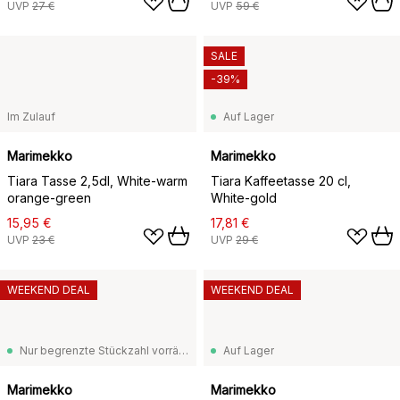
UVP
27 €
UVP
59 €
SALE
-39%
Im Zulauf
Auf Lager
Marimekko
Marimekko
Tiara Tasse 2,5dl, White-warm
Tiara Kaffeetasse 20 cl,
orange-green
White-gold
15,95 €
17,81 €
UVP
23 €
UVP
29 €
WEEKEND DEAL
WEEKEND DEAL
Nur begrenzte Stückzahl vorrätig
Auf Lager
Marimekko
Marimekko