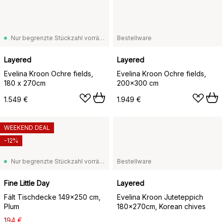
Nur begrenzte Stückzahl vorrätig
Bestellware
Layered
Layered
Evelina Kroon Ochre fields,
Evelina Kroon Ochre fields,
180 x 270cm
200x300 cm
1.549 €
1.949 €
WEEKEND DEAL
-12%
Nur begrenzte Stückzahl vorrätig
Bestellware
Fine Little Day
Layered
Fält Tischdecke 149x250 cm,
Evelina Kroon Juteteppich
Plum
180x270cm, Korean chives
194 €