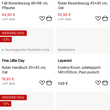
Fält Kissenbezug 48x68 cm,
Rutan Kissenbezug 45x45 cm,
Pflaume
Oat
64,90 €
62,90 €
UVP
74 €
UVP
70 €
WEEKEND DEAL
-23%
Nur begrenzte Stückzahl vorrätig
Bestellware
Fine Little Day
Layered
Rutan Handtuch 45x45 cm,
Evelina Kroon Juteteppich
Oat
140x200cm, Plum punsch
19,95 €
549 €
UVP
26 €
WEEKEND DEAL
-13%