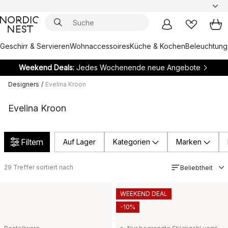
Geschirr & Servieren
Wohnaccessoires
Küche & Kochen
Beleuchtung
Weekend Deals:
Jedes Wochenende neue Angebote
Designers
/
Evelina Kroon
Evelina Kroon
Filtern
Auf Lager
Kategorien
Marken
29
Treffer sortiert nach
Beliebtheit
WEEKEND DEAL
-10%