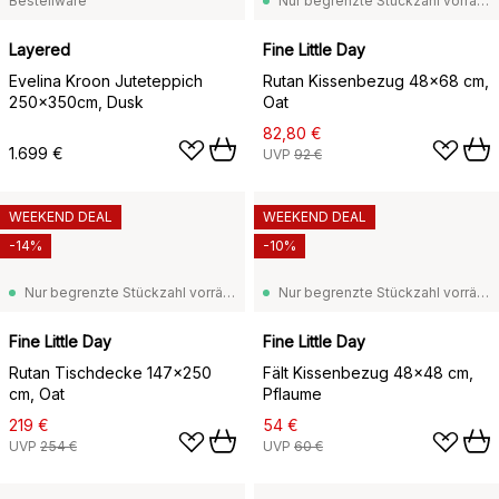
Bestellware
Nur begrenzte Stückzahl vorrätig
Layered
Fine Little Day
Evelina Kroon Juteteppich
Rutan Kissenbezug 48x68 cm,
250x350cm, Dusk
Oat
82,80 €
1.699 €
UVP
92 €
WEEKEND DEAL
WEEKEND DEAL
-14%
-10%
Nur begrenzte Stückzahl vorrätig
Nur begrenzte Stückzahl vorrätig
Fine Little Day
Fine Little Day
Rutan Tischdecke 147x250
Fält Kissenbezug 48x48 cm,
cm, Oat
Pflaume
219 €
54 €
UVP
254 €
UVP
60 €