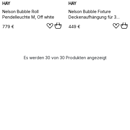
HAY
HAY
Nelson Bubble Roll
Nelson Bubble Fixture
Pendelleuchte M, Off white
Deckenaufhängung für 3
Leuchten, Halterung für 3
779 €
449 €
Bubbles
Es werden 30 von 30 Produkten angezeigt