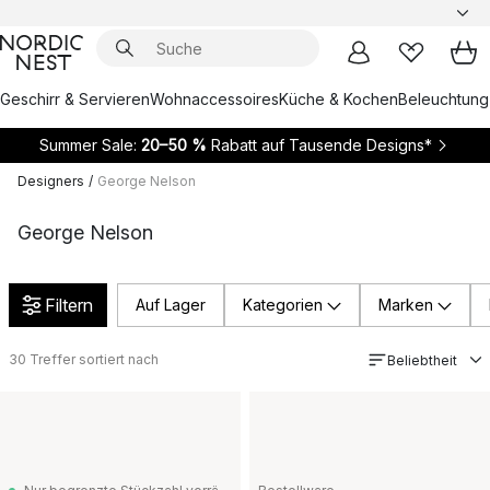
Geschirr & Servieren
Wohnaccessoires
Küche & Kochen
Beleuchtung
Summer Sale:
20–50 %
Rabatt auf Tausende Designs*
Designers
/
George Nelson
George Nelson
Filtern
Auf Lager
Kategorien
Marken
30
Treffer sortiert nach
Beliebtheit