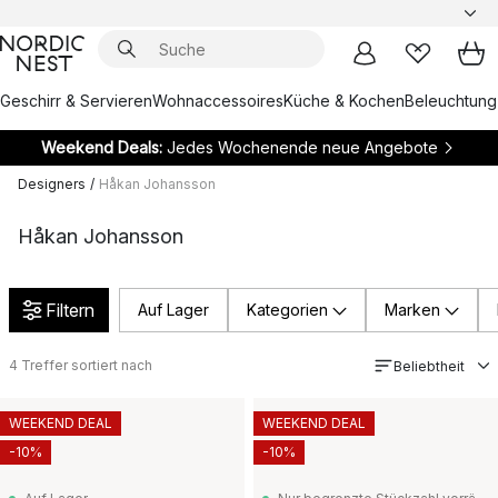
Geschirr & Servieren
Wohnaccessoires
Küche & Kochen
Beleuchtung
Weekend Deals:
Jedes Wochenende neue Angebote
Designers
/
Håkan Johansson
Håkan Johansson
Filtern
Auf Lager
Kategorien
Marken
4
Treffer sortiert nach
Beliebtheit
WEEKEND DEAL
WEEKEND DEAL
-10%
-10%