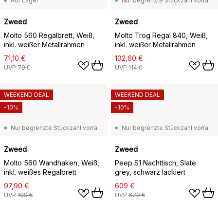
Auf Lager
Nur begrenzte Stückzahl vorrätig
Zweed
Zweed
Molto 560 Regalbrett, Weiß,
Molto Trog Regal 840, Weiß,
inkl. weißer Metallrahmen
inkl. weißer Metallrahmen
71,10 €
102,60 €
UVP
79 €
UVP
114 €
WEEKEND DEAL
WEEKEND DEAL
-10%
-10%
Nur begrenzte Stückzahl vorrätig
Nur begrenzte Stückzahl vorrätig
Zweed
Zweed
Molto 560 Wandhaken, Weiß,
Peep S1 Nachttisch, Slate
inkl. weißes Regalbrett
grey, schwarz lackiert
97,90 €
609 €
UVP
109 €
UVP
679 €