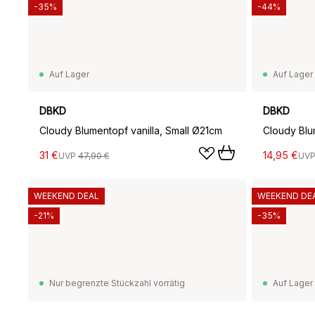
-35%
-44%
Auf Lager
Auf Lager
DBKD
DBKD
Cloudy Blumentopf vanilla, Small Ø21cm
Cloudy Blu
31 €
14,95 €
UVP
47,90 €
UV
WEEKEND DEAL
WEEKEND DE
-21%
-35%
Nur begrenzte Stückzahl vorrätig
Auf Lager