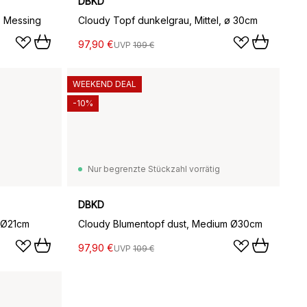
DBKD
, Messing
Cloudy Topf dunkelgrau, Mittel, ø 30cm
97,90 €
UVP
109 €
WEEKEND DEAL
-10%
Nur begrenzte Stückzahl vorrätig
DBKD
l Ø21cm
Cloudy Blumentopf dust, Medium Ø30cm
97,90 €
UVP
109 €