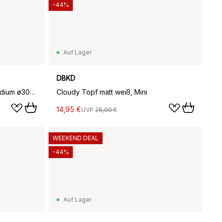
-44%
Auf Lager
DBKD
Cloudy Blumentopf greige, Medium ø30cm
Cloudy Topf matt weiß, Mini
14,95 €
UVP
26,90 €
WEEKEND DEAL
-44%
Auf Lager