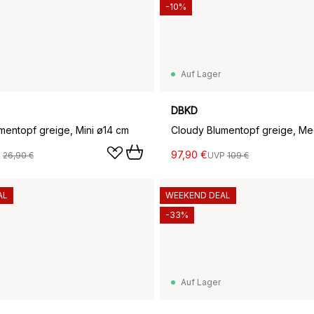
-10%
Auf Lager
DBKD
mentopf greige, Mini ø14 cm
97,90 €
P
26,90 €
UVP
109 €
AL
WEEKEND DEAL
-33%
Auf Lager