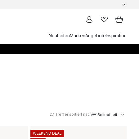
Neuheiten
Marken
Angebote
Inspiration
27
Treffer sortiert nach
Beliebtheit
WEEKEND DEAL