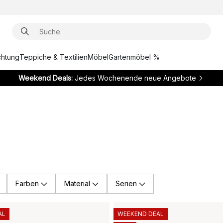
chtung
Teppiche & Textilien
Möbel
Gartenmöbel %
Weekend Deals:
Jedes Wochenende neue Angebote
Farben
Material
Serien
AL
WEEKEND DEAL