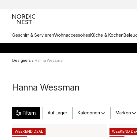
Geschirr & Servieren
Wohnaccessoires
Küche & Kochen
Beleu
Designers
/
Hanna Wessman
Hanna Wessman
Filtern
Auf Lager
Kategorien
Marken
WEEKEND DEAL
WEEKEND DE