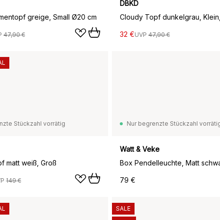
DBKD
mentopf greige, Small Ø20 cm
Cloudy Topf dunkelgrau, Klein
32 €
P
47,90 €
UVP
47,90 €
AL
nzte Stückzahl vorrätig
Nur begrenzte Stückzahl vorräti
Watt & Veke
f matt weiß, Groß
Box Pendelleuchte, Matt schw
79 €
VP
149 €
AL
SALE