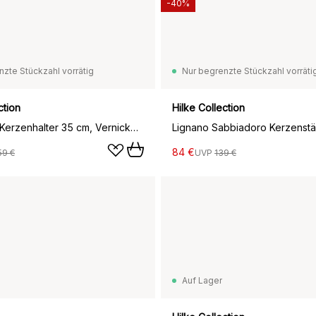
-40%
nzte Stückzahl vorrätig
Nur begrenzte Stückzahl vorräti
ction
Hilke Collection
Alto Basso Kerzenhalter 35 cm, Vernickeltes Messing
84 €
59 €
UVP
139 €
Auf Lager