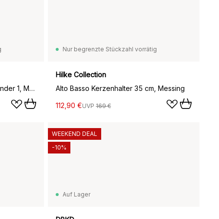
g
Nur begrenzte Stückzahl vorrätig
Hilke Collection
Lignano Sabbiadoro Kerzenständer 1, Messing
Alto Basso Kerzenhalter 35 cm, Messing
112,90 €
UVP
169 €
WEEKEND DEAL
-10%
Auf Lager