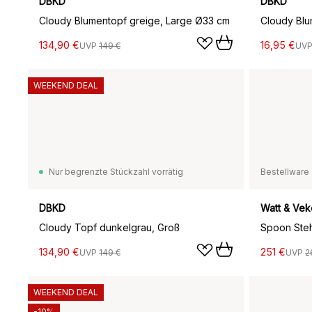
DBKD
DBKD
Cloudy Blumentopf greige, Large Ø33 cm
Cloudy Blu
134,90 €
16,95 €
UVP
149 €
UV
WEEKEND DEAL
Nur begrenzte Stückzahl vorrätig
Bestellware
DBKD
Watt & Vek
Cloudy Topf dunkelgrau, Groß
134,90 €
251 €
UVP
149 €
UVP
2
WEEKEND DEAL
-10%