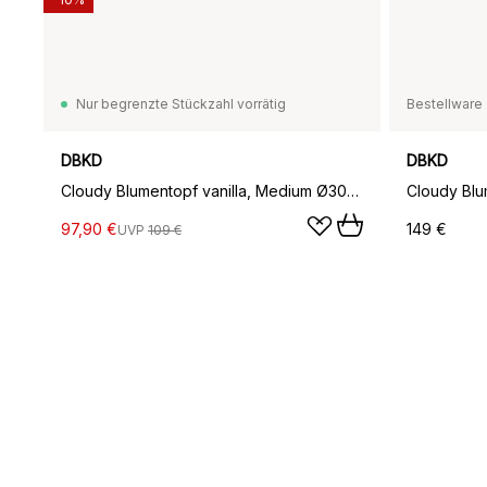
Nur begrenzte Stückzahl vorrätig
Bestellware
DBKD
DBKD
Cloudy Blumentopf vanilla, Medium Ø30cm
Cloudy Blu
97,90 €
149 €
UVP
109 €