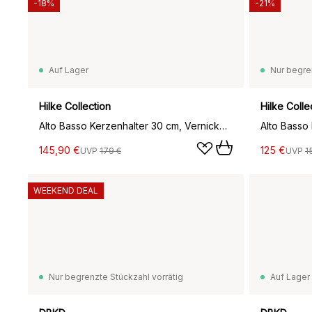
-18%
-21%
Auf Lager
Nur begre
Hilke Collection
Hilke Colle
Alto Basso Kerzenhalter 30 cm, Vernickeltes Messing
145,90 €
125 €
UVP
179 €
UVP
1
WEEKEND DEAL
Nur begrenzte Stückzahl vorrätig
Auf Lager