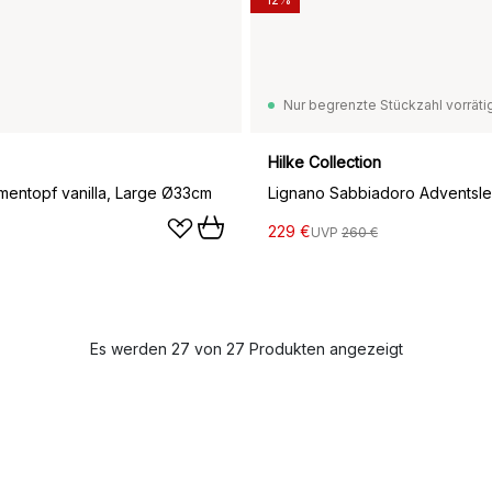
Nur begrenzte Stückzahl vorräti
Hilke Collection
mentopf vanilla, Large Ø33cm
229 €
UVP
260 €
Es werden 27 von 27 Produkten angezeigt