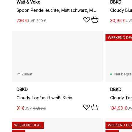
Watt & Veke
DBKD
Spoon Pendelleuchte, Matt schwarz, Messing
Cloudy Blu
236 €
30,95 €
UVP
299 €
UV
WEEKEND DE
Im Zulauf
Nur begre
DBKD
DBKD
Cloudy Topf matt weiß, Klein
Cloudy Top
31 €
134,90 €
UVP
47,90 €
U
WEEKEND DEAL
WEEKEND DE