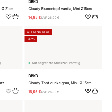
DBKD
, Ø 21cm
Cloudy Blumentopf vanilla, Mini Ø15cm
14,95 €
UVP
26,90 €
WEEKEND DEAL
-37%
g
Nur begrenzte Stückzahl vorrätig
DBKD
arz
Cloudy Topf dunkelgrau, Mini, Ø 15cm
16,95 €
UVP
26,90 €