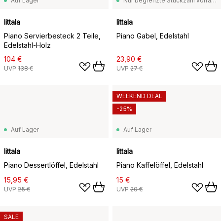
Auf Lager
Nur begrenzte Stückzahl vorrätig
Iittala
Iittala
Piano Servierbesteck 2 Teile,
Piano Gabel, Edelstahl
Edelstahl-Holz
104 €
23,90 €
UVP
138 €
UVP
27 €
WEEKEND DEAL
-25%
Auf Lager
Auf Lager
Iittala
Iittala
Piano Dessertlöffel, Edelstahl
Piano Kaffelöffel, Edelstahl
15,95 €
15 €
UVP
25 €
UVP
20 €
SALE