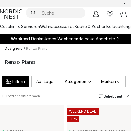
Geschirr & Servieren
Wohnaccessoires
Küche & Kochen
Beleuchtung
Weekend Deals:
Jedes Wochenende neue Angebote
Designers
/
Renzo Piano
Renzo Piano
Filtern
Auf Lager
Kategorien
Marken
8
Treffer sortiert nach
Beliebtheit
WEEKEND DEAL
-11%