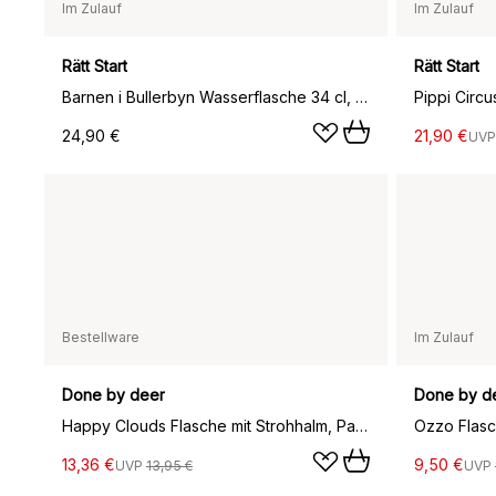
Im Zulauf
Im Zulauf
Rätt Start
Rätt Start
Barnen i Bullerbyn Wasserflasche 34 cl, Multi
Pippi Circu
24,90 €
21,90 €
UV
Bestellware
Im Zulauf
Done by deer
Done by d
Happy Clouds Flasche mit Strohhalm, Papaya
Ozzo Flasc
13,36 €
9,50 €
UVP
13,95 €
UVP