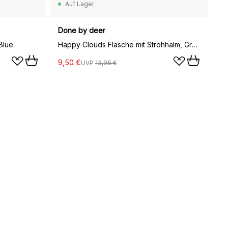
Auf Lager
Done by deer
Blue
Happy Clouds Flasche mit Strohhalm, Green
9,50 €
UVP
13,95 €