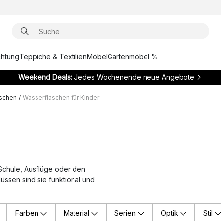
chtung
Teppiche & Textilien
Möbel
Gartenmöbel %
Weekend Deals:
Jedes Wochenende neue Angebote
aschen
/
Wasserflaschen für Kinder
 Schule, Ausflüge oder den
üssen sind sie funktional und
Farben
Material
Serien
Optik
Stil