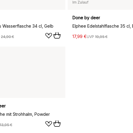
Im Zulauf
Done by deer
s Wasserflasche 34 cl, Gelb
Elphee Edelstahlflasche 35 cl, 
17,99 €
P
24,90 €
UVP
19,95 €
eer
he mit Strohhalm, Powder
13,95 €