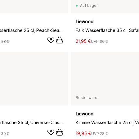
Auf Lager
Liewood
Kimmie Wasserflasche 25 cl, Peach-Sea shell
21,95 €
P
28 €
UVP
30 €
Bestellware
Liewood
Falk Wasserflasche 35 cl, Universe-Classic navy
19,95 €
P
30 €
UVP
28 €