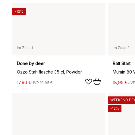
-10%
Im Zulauf
Im Zulauf
Done by deer
Rätt Start
Ozzo Stahlflasche 35 cl, Powder
17,90 €
18,95 €
UVP
19,95 €
UV
WEEKEND DE
-12%