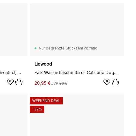
Nur begrenzte Stückzahl vorrätig
Liewood
Mumin Kleiner My Wasserflasche 55 cl, Rosa
Falk Wasserflasche 35 cl, Cats and Dogs-Sandy
20,95 €
UVP
30 €
WEEKEND DEAL
-32%