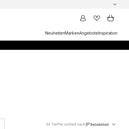
Neuheiten
Marken
Angebote
Inspiration
34
Treffer sortiert nach
Beliebtheit