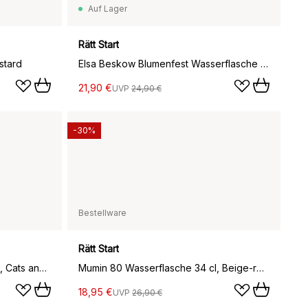
Auf Lager
Rätt Start
stard
Elsa Beskow Blumenfest Wasserflasche 34 cl, Weiß
21,90 €
UVP
24,90 €
-30%
Bestellware
Rätt Start
Clemence Wasserflasche 35 cl, Cats and Dogs-Sandy
Mumin 80 Wasserflasche 34 cl, Beige-rosa
18,95 €
UVP
26,90 €