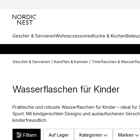
Geschirr & Servieren
Wohnaccessoires
Küche & Kochen
Beleu
Geschirr & Servieren
/
Karaffen & Kannen
/
Trinkflaschen & Wasserfl
Wasserflaschen für Kinder
Praktische und robuste Wasserflaschen für Kinder – ideal für
Sport. Mit kindgerechten Designs und auslaufsicheren Verschl
kinderfreundlich.
Filtern
Auf Lager
Kategorien
Marken