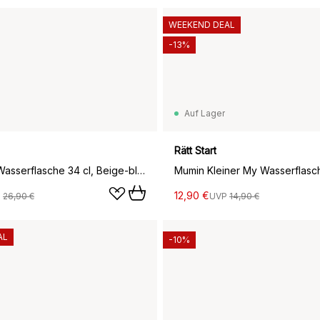
WEEKEND DEAL
-13%
Auf Lager
Rätt Start
Mumin 80 Wasserflasche 34 cl, Beige-blau
12,90 €
P
26,90 €
UVP
14,90 €
AL
-10%