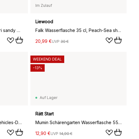
Im Zulauf
Liewood
Falk Wasserflasche 35 cl, Safari sandy mix
Falk Wasserflasche 35 cl, Peach-Sea shell mix
20,99 €
UVP
30 €
WEEKEND DEAL
-13%
Auf Lager
Rätt Start
Kimmie Wasserflasche 25 cl, Vehicles-Dove blue
Mumin Schärengarten Wasserflasche 55 cl, Blau
12,90 €
UVP
14,90 €