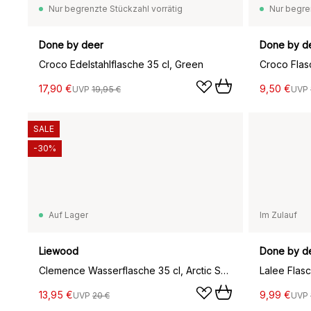
Nur begrenzte Stückzahl vorrätig
Nur begre
Done by deer
Done by d
Croco Edelstahlflasche 35 cl, Green
Croco Flas
17,90 €
9,50 €
UVP
19,95 €
UVP
SALE
-30%
Auf Lager
Im Zulauf
Liewood
Done by d
Clemence Wasserflasche 35 cl, Arctic Sea-Ocean view
Lalee Flas
13,95 €
9,99 €
UVP
20 €
UVP