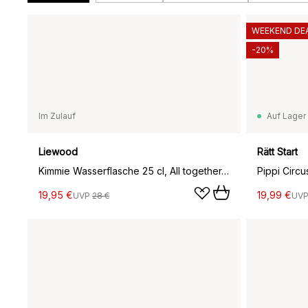
WEEKEND DE
-20%
Im Zulauf
Auf Lager
Liewood
Rätt Start
Kimmie Wasserflasche 25 cl, All together-Sandy
Pippi Circu
19,95 €
19,99 €
UVP
28 €
UV