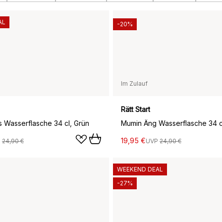
AL
-20%
Im Zulauf
Rätt Start
s Wasserflasche 34 cl, Grün
Mumin Äng Wasserflasche 34 c
19,95 €
P
24,90 €
UVP
24,90 €
WEEKEND DEAL
-27%