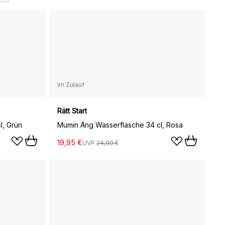
Im Zulauf
Rätt Start
l, Grün
Mumin Äng Wasserflasche 34 cl, Rosa
19,95 €
UVP
24,90 €