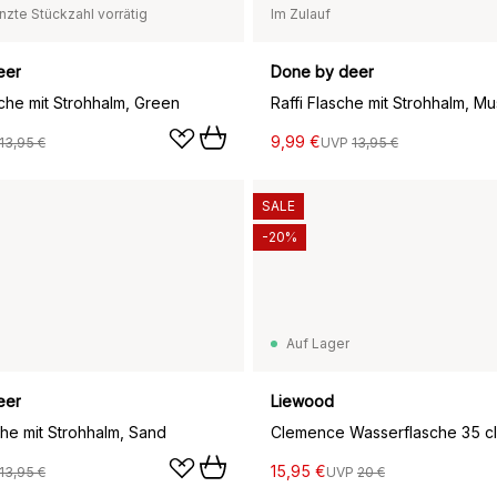
nzte Stückzahl vorrätig
Im Zulauf
eer
Done by deer
che mit Strohhalm, Green
Raffi Flasche mit Strohhalm, Mu
9,99 €
13,95 €
UVP
13,95 €
SALE
-20%
Auf Lager
eer
Liewood
che mit Strohhalm, Sand
15,95 €
13,95 €
UVP
20 €