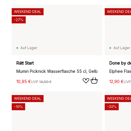
WEEKEND DEAL
WEEKEND DE
-27%
Auf Lager
Auf Lager
Rätt Start
Done by d
Mumin Picknick Wasserflasche 55 cl, Gelb
Elphee Fla
10,95 €
12,90 €
UVP
14,90 €
UV
WEEKEND DEAL
WEEKEND DE
-10%
-32%