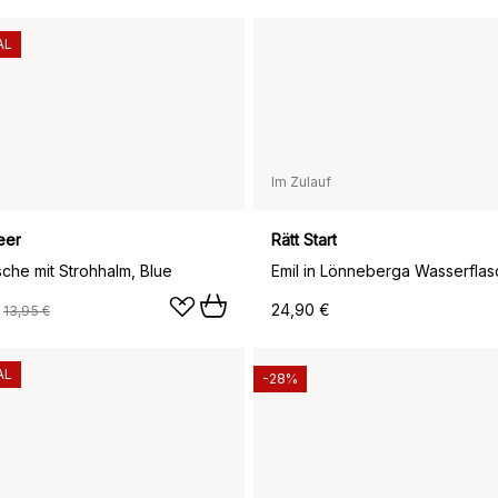
AL
Im Zulauf
eer
Rätt Start
sche mit Strohhalm, Blue
24,90 €
P
13,95 €
AL
-28%