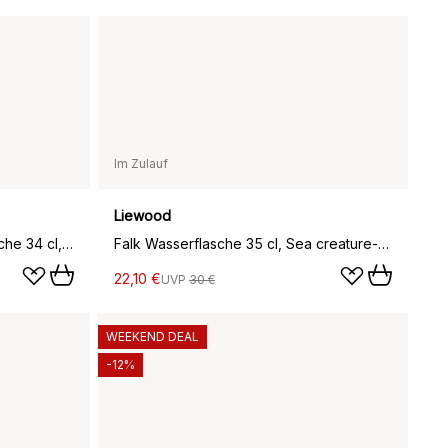
Im Zulauf
Liewood
Emil in Lönneberga Wasserflasche 34 cl, Blau
Falk Wasserflasche 35 cl, Sea creature-Sandy
22,10 €
UVP
30 €
WEEKEND DEAL
-12%