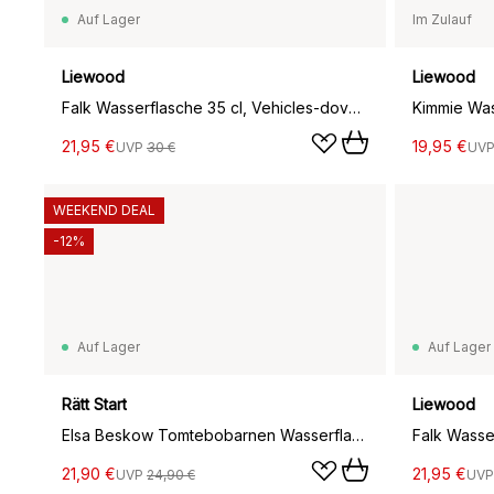
Auf Lager
Im Zulauf
Liewood
Liewood
Falk Wasserflasche 35 cl, Vehicles-dove blue mix
21,95 €
19,95 €
UVP
30 €
UV
WEEKEND DEAL
-12%
Auf Lager
Auf Lager
Rätt Start
Liewood
Elsa Beskow Tomtebobarnen Wasserflasche 34 cl, Grün
21,90 €
21,95 €
UVP
24,90 €
UV