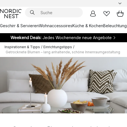
Geschirr & Servieren
Wohnaccessoires
Küche & Kochen
Beleuchtung
Weekend Deals:
Jedes Wochenende neue Angebote
Inspirationen & Tipps
/
Einrichtungstipps
/
Getrocknete Blumen – lang anhaltende, schöne Innenraumgestaltung