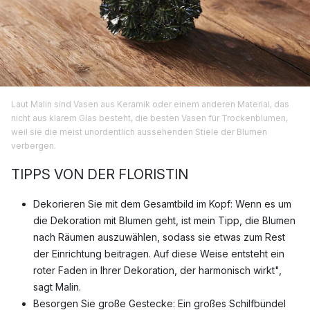
Laut Malin sind Vasen aus Keramik oder einem anderen Material, das
nicht aus klarem Glas besteht, die besten Vasen für Trockenblumen,
weil sie die meist unordentlich aussehenden Stiele der Blumen
verbergen.
TIPPS VON DER FLORISTIN
Dekorieren Sie mit dem Gesamtbild im Kopf: Wenn es um
die Dekoration mit Blumen geht, ist mein Tipp, die Blumen
nach Räumen auszuwählen, sodass sie etwas zum Rest
der Einrichtung beitragen. Auf diese Weise entsteht ein
roter Faden in Ihrer Dekoration, der harmonisch wirkt",
sagt Malin.
Besorgen Sie große Gestecke: Ein großes Schilfbündel