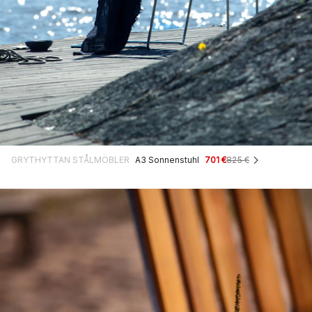
GRYTHYTTAN STÅLMÖBLER
A3 Sonnenstuhl
701 €
825 €