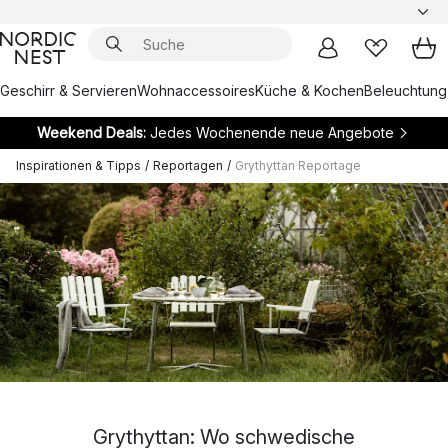
Geschirr & Servieren
Wohnaccessoires
Küche & Kochen
Beleuchtung
Weekend Deals:
Jedes Wochenende neue Angebote
Inspirationen & Tipps
/
Reportagen
/
Grythyttan Reportage
Grythyttan: Wo schwedische