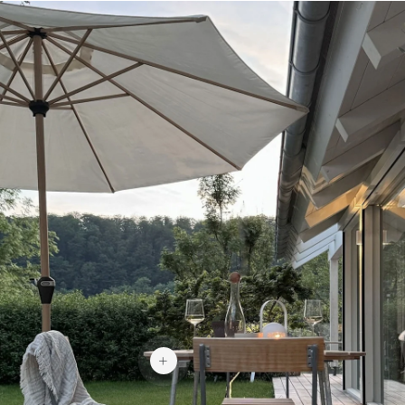
867 €