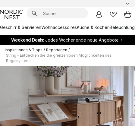
Geschirr & Servieren
Wohnaccessoires
Küche & Kochen
Beleuchtung
Weekend Deals:
Jedes Wochenende neue Angebote
Inspirationen & Tipps
/
Reportagen
/
String – Entdecken Sie die grenzenlosen Möglichkeiten des
Regalsystems