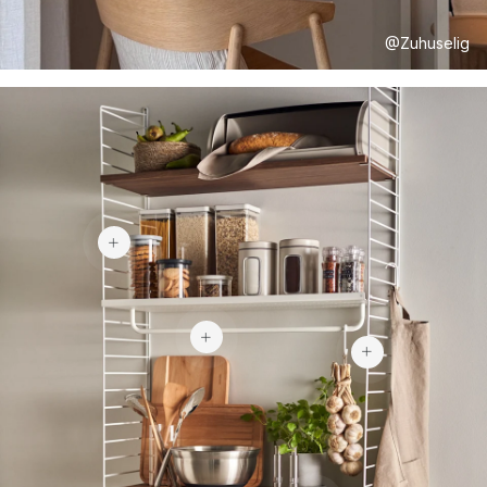
@Zuhuselig
310 €
61 €
33 €
117,90 €