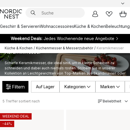
Geschirr & Servieren
Wohnaccessoires
Küche & Kochen
Beleuchtung
Weekend Deals:
Jedes Wochenende neue Angebote
Küche & Kochen
/
Küchenmesser & Messerzubehör
/
Keramikmesser
Keramikmesser
Scharfe Keramikmesser, die ideal sind, um in kleine Scheiben zu
schneiden und dabei auch niemals rosten. Stöbern Sie in unserer
Kollektion an Leichtgewichten von Top-Marken aus Skandinavien oder
der ganzen Welt, um Ihre eigene Sammlung zu vervollständigen.
Filtern
Auf Lager
Kategorien
Marken
5
Treffer sortiert nach
Beliebtheit
WEEKEND DEAL
-44%