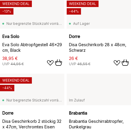
WEEKEND DEAL
WEEKEND DEAL
-13%
-44%
Nur begrenzte Stückzahl vorrätig
Auf Lager
Eva Solo
Dorre
Eva Solo Abtropfgestell 46x29
Disa Geschirrkorb 28 x 48cm,
cm, Black
Schwarz
38,95 €
26 €
UVP
44,95 €
UVP
46,55 €
WEEKEND DEAL
-44%
Nur begrenzte Stückzahl vorrätig
Im Zulauf
Dorre
Brabantia
Disa Geschirrkorb 2 stöckig 32
Brabantia Geschirrabtropfer,
x 47cm, Verchromtes Eisen
Dunkelgrau