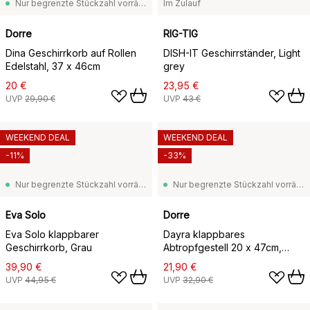
Nur begrenzte Stückzahl vorrätig
Im Zulauf
Dorre
RIG-TIG
Dina Geschirrkorb auf Rollen
DISH-IT Geschirrständer, Light
Edelstahl, 37 x 46cm
grey
20 €
23,95 €
UVP
29,90 €
UVP
43 €
WEEKEND DEAL
WEEKEND DEAL
-11%
-33%
Nur begrenzte Stückzahl vorrätig
Nur begrenzte Stückzahl vorrätig
Eva Solo
Dorre
Eva Solo klappbarer
Dayra klappbares
Geschirrkorb, Grau
Abtropfgestell 20 x 47cm,
Schwarz
39,90 €
21,90 €
UVP
44,95 €
UVP
32,90 €