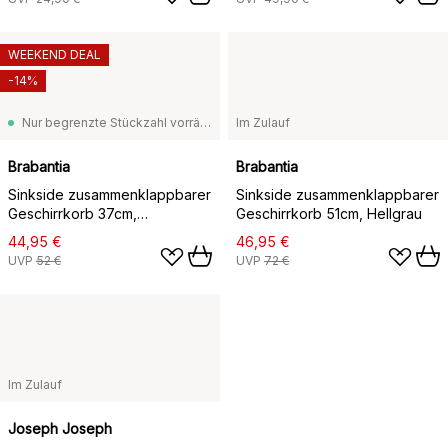
WEEKEND DEAL
-14%
Nur begrenzte Stückzahl vorrätig
Im Zulauf
Brabantia
Brabantia
Sinkside zusammenklappbarer
Sinkside zusammenklappbarer
Geschirrkorb 37cm,
Geschirrkorb 51cm, Hellgrau
Dunkelgrau
44,95 €
46,95 €
UVP
52 €
UVP
72 €
Im Zulauf
Joseph Joseph