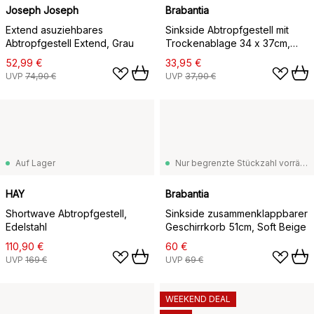
Joseph Joseph
Brabantia
Extend asuziehbares
Sinkside Abtropfgestell mit
Abtropfgestell Extend, Grau
Trockenablage 34 x 37cm,
Hellgrau
52,99 €
33,95 €
UVP
74,90 €
UVP
37,90 €
Auf Lager
Nur begrenzte Stückzahl vorrätig
HAY
Brabantia
Shortwave Abtropfgestell,
Sinkside zusammenklappbarer
Edelstahl
Geschirrkorb 51cm, Soft Beige
110,90 €
60 €
UVP
169 €
UVP
69 €
WEEKEND DEAL