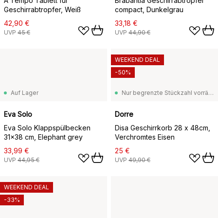
A Tempo Tablett für
Brabantia Geschirrabtropfer
Geschirrabtropfer, Weiß
compact, Dunkelgrau
42,90 €
33,18 €
UVP
45 €
UVP
44,90 €
WEEKEND DEAL
-50%
Auf Lager
Nur begrenzte Stückzahl vorrätig
Eva Solo
Dorre
Eva Solo Klappspülbecken
Disa Geschirrkorb 28 x 48cm,
31x38 cm, Elephant grey
Verchromtes Eisen
33,99 €
25 €
UVP
44,95 €
UVP
49,90 €
WEEKEND DEAL
-33%