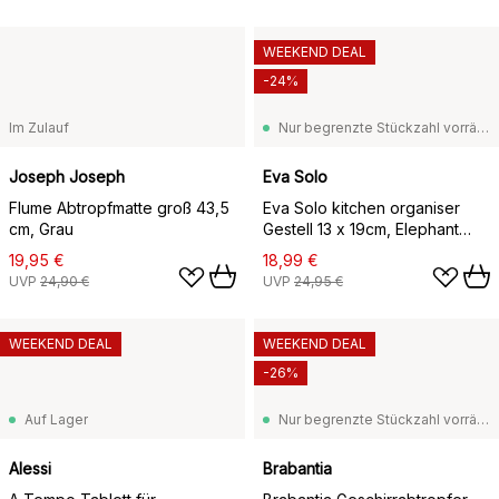
WEEKEND DEAL
-24%
Im Zulauf
Nur begrenzte Stückzahl vorrätig
Joseph Joseph
Eva Solo
Flume Abtropfmatte groß 43,5
Eva Solo kitchen organiser
cm, Grau
Gestell 13 x 19cm, Elephant
grey
19,95 €
18,99 €
UVP
24,90 €
UVP
24,95 €
WEEKEND DEAL
WEEKEND DEAL
-26%
Auf Lager
Nur begrenzte Stückzahl vorrätig
Alessi
Brabantia