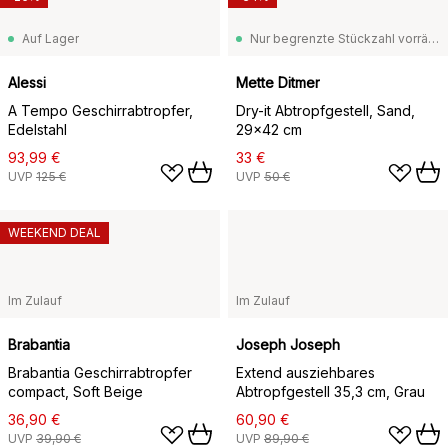
Auf Lager
Nur begrenzte Stückzahl vorrätig
Alessi
Mette Ditmer
A Tempo Geschirrabtropfer,
Dry-it Abtropfgestell, Sand,
Edelstahl
29x42 cm
93,99 €
33 €
UVP
125 €
UVP
50 €
WEEKEND DEAL
Im Zulauf
Im Zulauf
Brabantia
Joseph Joseph
Brabantia Geschirrabtropfer
Extend ausziehbares
compact, Soft Beige
Abtropfgestell 35,3 cm, Grau
36,90 €
60,90 €
UVP
39,90 €
UVP
89,90 €