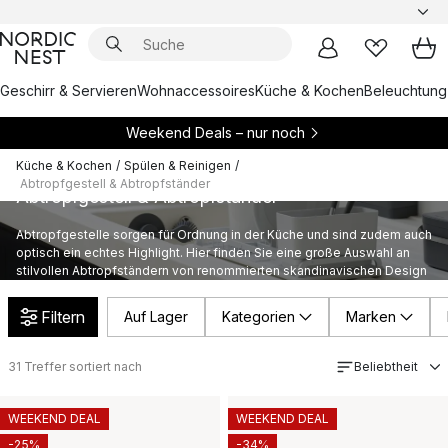
Geschirr & Servieren
Wohnaccessoires
Küche & Kochen
Beleuchtung
Weekend Deals – nur noch
Küche & Kochen
/
Spülen & Reinigen
/
Abtropfgestell & Abtropfständer
Abtropfgestell & Abtropfständer
Abtropfgestelle sorgen für Ordnung in der Küche und sind zudem auch
optisch ein echtes Highlight. Hier finden Sie eine große Auswahl an
stilvollen Abtropfständern von renommierten skandinavischen Design
Marken.
Filtern
Auf Lager
Kategorien
Marken
31
Treffer sortiert nach
Beliebtheit
WEEKEND DEAL
WEEKEND DEAL
-25%
-34%