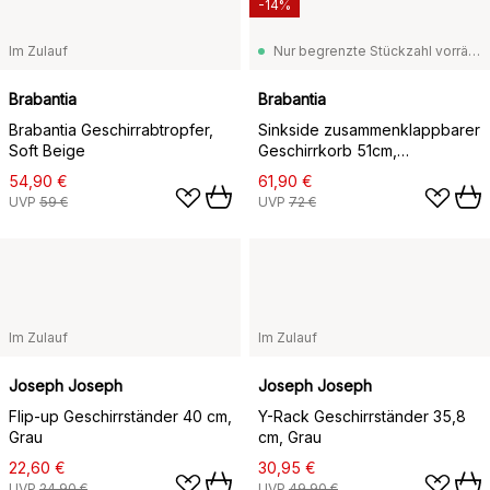
-14%
Im Zulauf
Nur begrenzte Stückzahl vorrätig
Brabantia
Brabantia
Brabantia Geschirrabtropfer,
Sinkside zusammenklappbarer
Soft Beige
Geschirrkorb 51cm,
Dunkelgrau
54,90 €
61,90 €
UVP
59 €
UVP
72 €
Im Zulauf
Im Zulauf
Joseph Joseph
Joseph Joseph
Flip-up Geschirrständer 40 cm,
Y-Rack Geschirrständer 35,8
Grau
cm, Grau
22,60 €
30,95 €
UVP
24,90 €
UVP
49,90 €