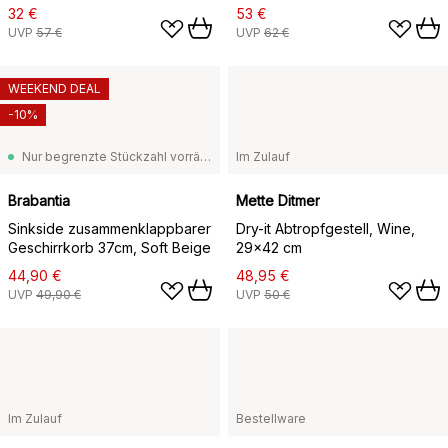
32 €
53 €
UVP
57 €
UVP
62 €
WEEKEND DEAL
-10%
Nur begrenzte Stückzahl vorrätig
Im Zulauf
Brabantia
Mette Ditmer
Sinkside zusammenklappbarer
Dry-it Abtropfgestell, Wine,
Geschirrkorb 37cm, Soft Beige
29x42 cm
44,90 €
48,95 €
UVP
49,90 €
UVP
50 €
Im Zulauf
Bestellware