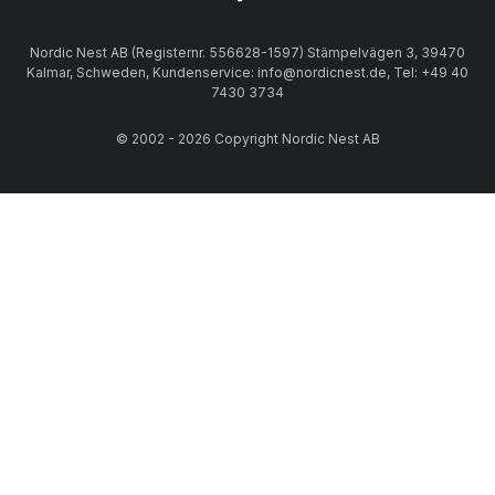
Nordic Nest AB (Registernr. 556628-1597) Stämpelvägen 3, 39470
Kalmar, Schweden, Kundenservice: info@nordicnest.de, Tel: +49 40
7430 3734
© 2002 - 2026 Copyright Nordic Nest AB