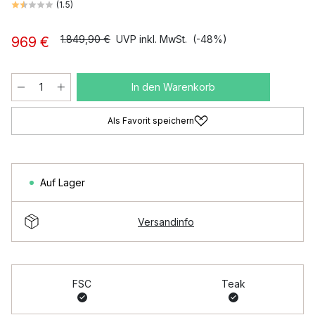
(
1.5
)
1.849,90 €
UVP inkl. MwSt.
(-48%)
969 €
In den Warenkorb
Als Favorit speichern
Auf Lager
Versandinfo
FSC
Teak