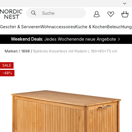
Geschirr & Servieren
Wohnaccessoires
Küche & Kochen
Beleuchtung
Weekend Deals:
Jedes Wochenende neue Angebote
Marken
/
1898
/
Bjärknäs Kissenbox mit Rädern L 180x85x75 cm
SALE
-48%