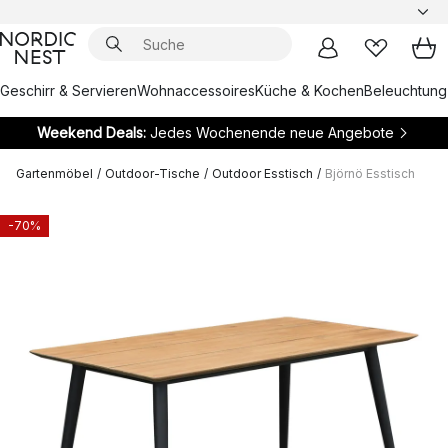
Geschirr & Servieren
Wohnaccessoires
Küche & Kochen
Beleuchtung
Weekend Deals:
Jedes Wochenende neue Angebote
Gartenmöbel
/
Outdoor-Tische
/
Outdoor Esstisch
/
Björnö Esstisch
-70%