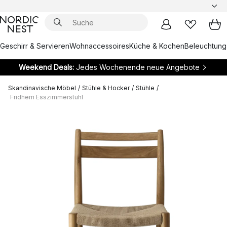
Geschirr & Servieren
Wohnaccessoires
Küche & Kochen
Beleuchtung
Weekend Deals:
Jedes Wochenende neue Angebote
Skandinavische Möbel
/
Stühle & Hocker
/
Stühle
/
Fridhem Esszimmerstuhl