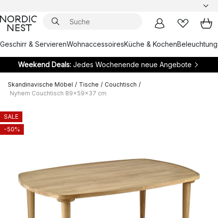
Geschirr & Servieren
Wohnaccessoires
Küche & Kochen
Beleuchtung
Weekend Deals:
Jedes Wochenende neue Angebote
Skandinavische Möbel
/
Tische
/
Couchtisch
/
Nyhem Couchtisch 89x59x37 cm
SALE
-50%