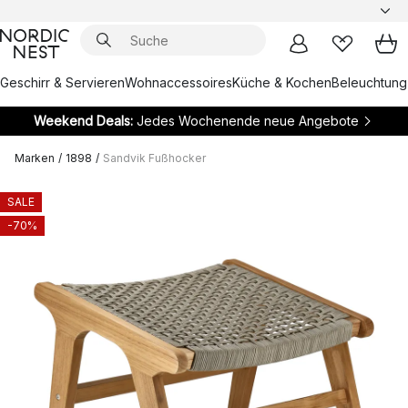
Geschirr & Servieren
Wohnaccessoires
Küche & Kochen
Beleuchtung
Weekend Deals:
Jedes Wochenende neue Angebote
Marken
/
1898
/
Sandvik Fußhocker
SALE
-70%