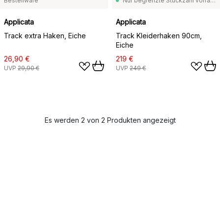
Bestellware
Nur begrenzte Stückzahl vorrätig
Applicata
Applicata
Track extra Haken, Eiche
Track Kleiderhaken 90cm,
Eiche
26,90 €
219 €
UVP
29,90 €
UVP
249 €
Es werden 2 von 2 Produkten angezeigt