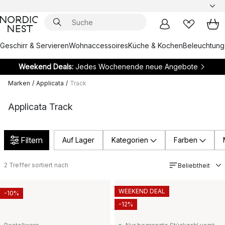
Geschirr & Servieren
Wohnaccessoires
Küche & Kochen
Beleuchtung
Weekend Deals:
Jedes Wochenende neue Angebote
Marken
/
Applicata
/
Track
Applicata Track
Filtern
Auf Lager
Kategorien
Farben
2
Treffer sortiert nach
Beliebtheit
WEEKEND DEAL
-10%
-12%