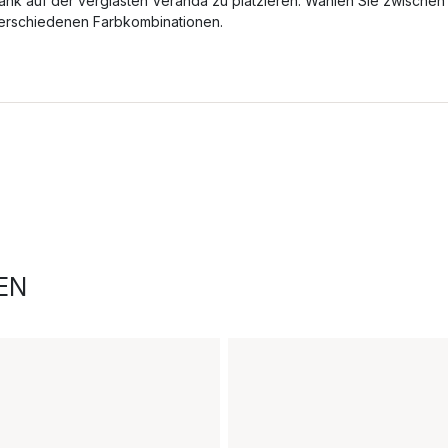
ank auf der verglasten Veranda zu platzieren. Wählen Sie zwischen
erschiedenen Farbkombinationen.
EN