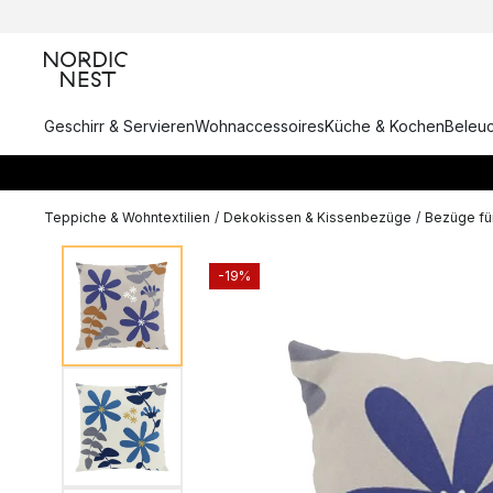
Geschirr & Servieren
Wohnaccessoires
Küche & Kochen
Beleu
Teppiche & Wohntextilien
/
Dekokissen & Kissenbezüge
/
Bezüge für
-19%