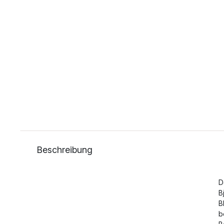
Beschreibung
D
B
B
b