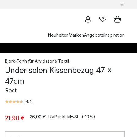
Neuheiten
Marken
Angebote
Inspiration
Björk-Forth
für
Arvidssons Textil
Under solen Kissenbezug 47 x
47cm
Rost
(
4.4
)
26,90 €
UVP inkl. MwSt.
(-19%)
21,90 €