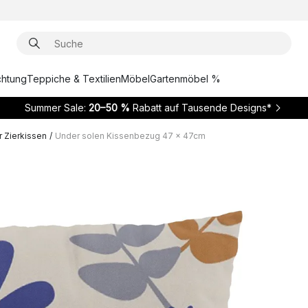
chtung
Teppiche & Textilien
Möbel
Gartenmöbel %
Summer Sale:
20–50 %
Rabatt auf Tausende Designs*
 Zierkissen
/
Under solen Kissenbezug 47 x 47cm