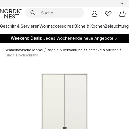
Geschirr & Servieren
Wohnaccessoires
Küche & Kochen
Beleuchtung
Weekend Deals:
Jedes Wochenende neue Angebote
Skandinavische Möbel
/
Regale & Verwahrung
/
Schränke & Vitrinen
/
Snö F Hochschrank