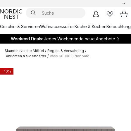
Geschirr & Servieren
Wohnaccessoires
Küche & Kochen
Beleuchtung
Weekend Deals:
Jedes Wochenende neue Angebote
Skandinavische Möbel
/
Regale & Verwahrung
/
Anrichten & Sideboards
/
Vass 60 180 Sideboard
-10%