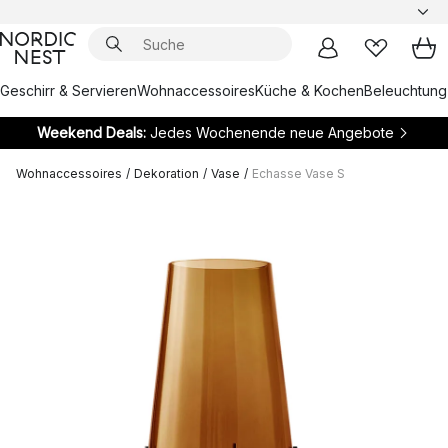
Geschirr & Servieren
Wohnaccessoires
Küche & Kochen
Beleuchtung
Weekend Deals:
Jedes Wochenende neue Angebote
Wohnaccessoires
/
Dekoration
/
Vase
/
Echasse Vase S