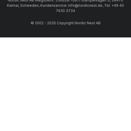
Nordic Nest AB (Registernr. 556628-1597) Stämpelvägen 3, 39470
Kalmar, Schweden, Kundenservice: info@nordicnest.de, Tel: +49 40
7430 3734
© 2002 - 2026 Copyright Nordic Nest AB