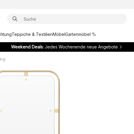
chtung
Teppiche & Textilien
Möbel
Gartenmöbel %
Weekend Deals:
Jedes Wochenende neue Angebote
kig