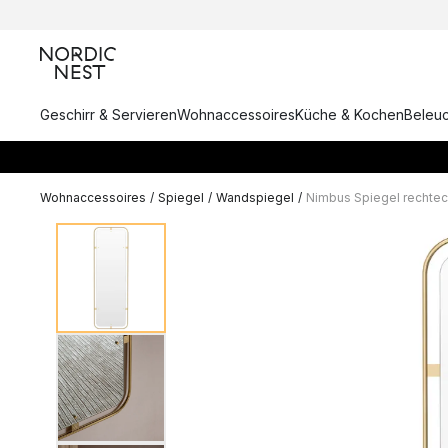
Geschirr & Servieren
Wohnaccessoires
Küche & Kochen
Beleu
Wohnaccessoires
/
Spiegel
/
Wandspiegel
/
Nimbus Spiegel rechtec