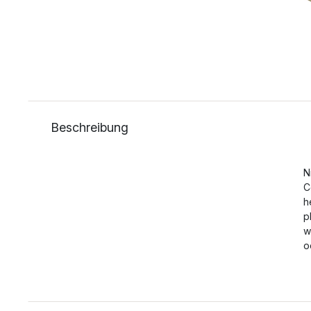
Beschreibung
N
C
h
p
w
o