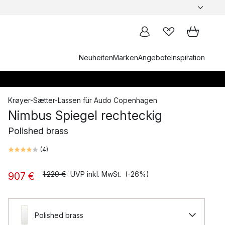
Neuheiten
Marken
Angebote
Inspiration
Krøyer-Sætter-Lassen
für
Audo Copenhagen
Nimbus Spiegel rechteckig
Polished brass
(
4
)
1.229 €
UVP inkl. MwSt.
(-26%)
907 €
Polished brass