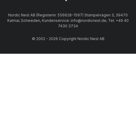
Nordic Nest AB (Registernr. 556628-1597) Stämpelvägen 3, 39470
Kalmar, Schweden, Kundenservice: info@nordicnest.de, Tel: +49 40
7430 3734
© 2002 - 2026 Copyright Nordic Nest AB