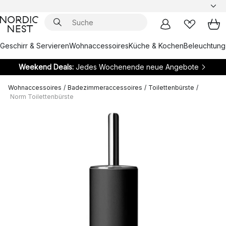
Geschirr & Servieren
Wohnaccessoires
Küche & Kochen
Beleuchtung
Weekend Deals:
Jedes Wochenende neue Angebote
Wohnaccessoires
/
Badezimmeraccessoires
/
Toilettenbürste
/
Norm Toilettenbürste