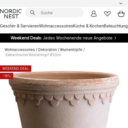
Geschirr & Servieren
Wohnaccessoires
Küche & Kochen
Beleuchtung
Weekend Deals:
Jedes Wochenende neue Angebote
Wohnaccessoires
/
Dekoration
/
Blumentöpfe
/
Københavner Blumentopf Ø12cm
WEEKEND DEAL
-19%