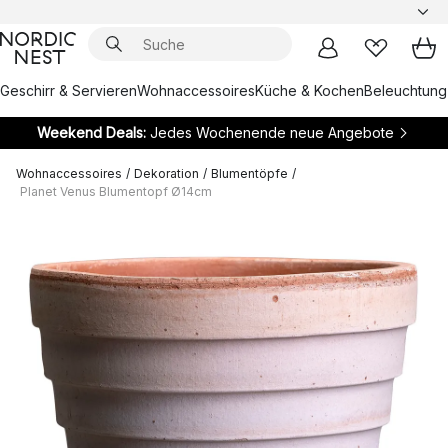
Geschirr & Servieren
Wohnaccessoires
Küche & Kochen
Beleuchtung
Weekend Deals:
Jedes Wochenende neue Angebote
Wohnaccessoires
/
Dekoration
/
Blumentöpfe
/
Planet Venus Blumentopf Ø14cm