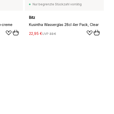
Nur begrenzte Stückzahl vorrätig
Bitz
au-creme
Kusintha Wasserglas 28cl 4er Pack, Clear
22,95 €
UVP
33 €