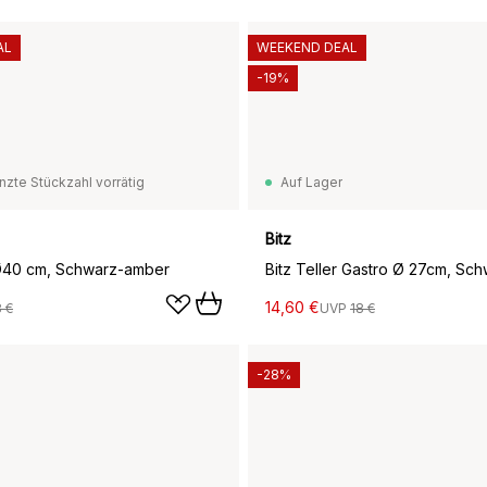
AL
WEEKEND DEAL
-19%
nzte Stückzahl vorrätig
Auf Lager
Bitz
r Ø40 cm, Schwarz-amber
14,60 €
 €
UVP
18 €
-28%