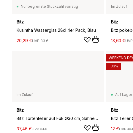
Nur begrenzte Stückzahl vorrätig
Im Zulauf
Bitz
Bitz
Kusintha Wasserglas 28cl 4er Pack, Blau
20,29 €
13,63 €
UVP
33 €
UV
WEEKEND DE
-33%
Im Zulauf
Auf Lager
Bitz
Bitz
Bitz Tortenteller auf Fuß Ø30 cm, Sahneweiß
Bitz Teller
37,46 €
12 €
UVP
51 €
UVP
18 