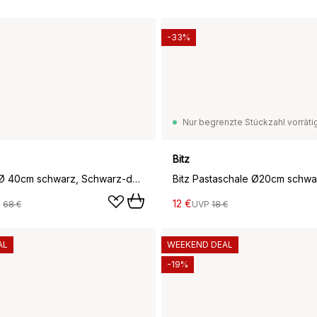
-33%
Nur begrenzte Stückzahl vorräti
Bitz
Bitz Teller Ø 40cm schwarz, Schwarz-dunkelblau
12 €
P
68 €
UVP
18 €
AL
WEEKEND DEAL
-19%