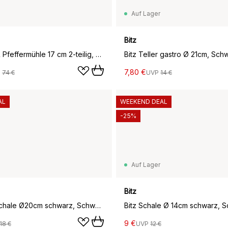
Auf Lager
Bitz
Bitz Salt - & Pfeffermühle 17 cm 2-teilig, Grün
7,80 €
P
74 €
UVP
14 €
AL
WEEKEND DEAL
-25%
Auf Lager
Bitz
Bitz Pastaschale Ø20cm schwarz, Schwarz-lila
9 €
18 €
UVP
12 €