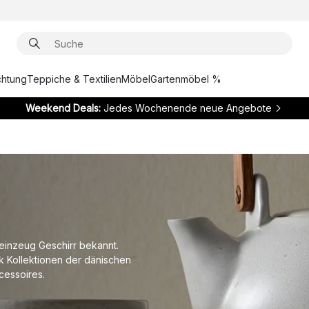
chtung
Teppiche & Textilien
Möbel
Gartenmöbel %
Weekend Deals:
Jedes Wochenende neue Angebote
teinzeug Geschirr bekannt.
ik Kollektionen der dänischen
cessoires.