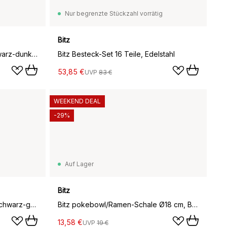
Nur begrenzte Stückzahl vorrätig
Bitz
Bitz Teller gastro Ø 21cm, Schwarz-dunkelblau
Bitz Besteck-Set 16 Teile, Edelstahl
53,85 €
UVP
83 €
WEEKEND DEAL
-29%
Auf Lager
Bitz
Bitz Schale Ø 14cm schwarz, Schwarz-grün
Bitz pokebowl/Ramen-Schale Ø18 cm, Black-green
13,58 €
UVP
19 €