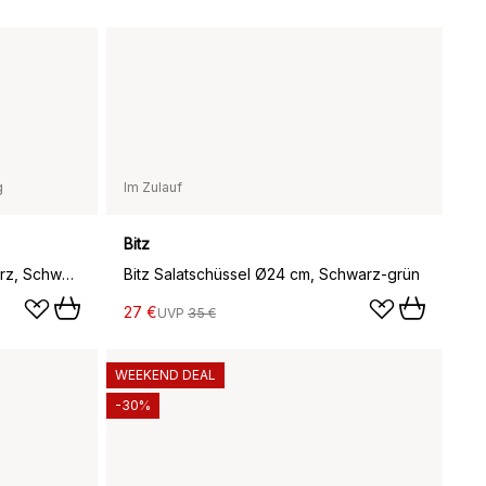
g
Im Zulauf
Bitz
Bitz Pastaschale Ø20cm schwarz, Schwarz-dunkelblau
Bitz Salatschüssel Ø24 cm, Schwarz-grün
27 €
UVP
35 €
WEEKEND DEAL
-30%