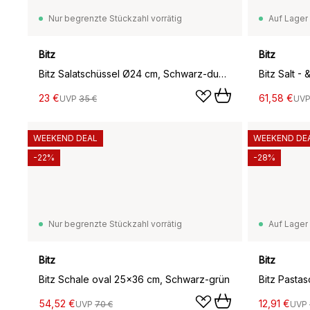
Nur begrenzte Stückzahl vorrätig
Auf Lager
Bitz
Bitz
Bitz Salatschüssel Ø24 cm, Schwarz-dunkelblau
23 €
61,58 €
UVP
35 €
UV
WEEKEND DEAL
WEEKEND DE
-22%
-28%
Nur begrenzte Stückzahl vorrätig
Auf Lager
Bitz
Bitz
Bitz Schale oval 25x36 cm, Schwarz-grün
54,52 €
12,91 €
UVP
70 €
UVP