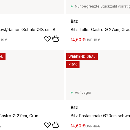
Nur begrenzte Stückzahl vorräti
Bitz
Bitz pokebowl/Ramen-Schale Ø18 cm, Black-dark blue
Bitz Teller Gastro Ø 27cm, Gra
14,60 €
P
19 €
UVP
18 €
AL
WEEKEND DEAL
-19%
Auf Lager
Bitz
 Gastro Ø 27cm, Grün
14,60 €
€
UVP
18 €