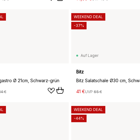
AL
WEEKEND DEAL
-37%
Auf Lager
Bitz
r gastro Ø 21cm, Schwarz-grün
41 €
14 €
UVP
65 €
AL
WEEKEND DEAL
-44%