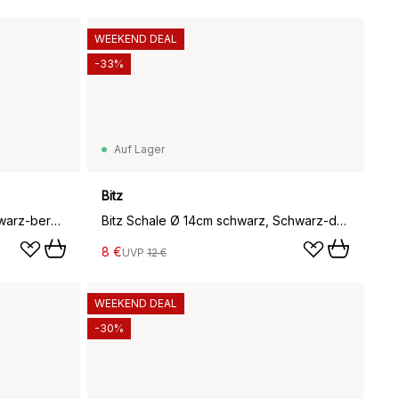
WEEKEND DEAL
-33%
Auf Lager
Bitz
Bitz Teller Gastro Ø 27cm, Schwarz-bernstein
Bitz Schale Ø 14cm schwarz, Schwarz-dunkelblau
8 €
UVP
12 €
WEEKEND DEAL
-30%