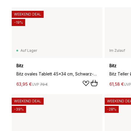
WEEKEND DEAL
-19%
Auf Lager
Im Zulauf
Bitz
Bitz
Bitz ovales Tablett 45x34 cm, Schwarz-grün
63,95 €
61,58 €
UVP
79 €
UV
WEEKEND DEAL
WEEKEND DE
-39%
-28%