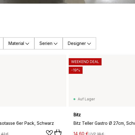
Material
Serien
Designer
WEEKEND DEAL
-19%
Auf Lager
Bitz
ssotasse 6er Pack, Schwarz
Bitz Teller Gastro Ø 27cm, Sc
14,60 €
P
42 €
UVP
18 €