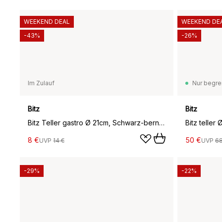
WEEKEND DEAL
WEEKEND DE
-43%
-26%
Im Zulauf
Nur begre
Bitz
Bitz
Bitz Teller gastro Ø 21cm, Schwarz-bernstein
Bitz telle
8 €
50 €
UVP
14 €
UVP
68
-29%
-22%