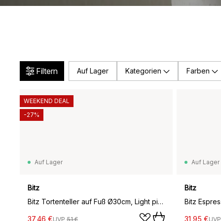
Filtern
Auf Lager
Kategorien
Farben
WEEKEND DEAL
-27%
Auf Lager
Auf Lager
Bitz
Bitz
Bitz Tortenteller auf Fuß Ø30cm, Light pink
Bitz Espre
37,46 €
31,95 €
UVP
51 €
UV