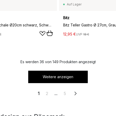
Auf Lager
Bitz
Bitz Pastaschale Ø20cm schwarz, Schwarz-grün
Bitz Teller Gastro Ø 27cm, Gr
12,95 €
€
UVP
18 €
Es werden 36 von 149 Produkten angezeigt
Weitere anzeigen
1
2
...
5