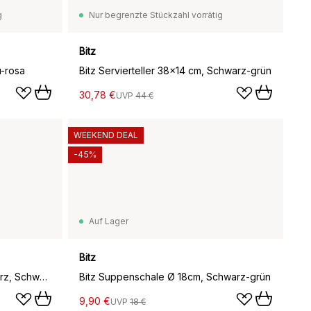
g
Nur begrenzte Stückzahl vorrätig
Bitz
u-rosa
Bitz Servierteller 38x14 cm, Schwarz-grün
30,78 €
UVP
44 €
WEEKEND DEAL
-45%
Auf Lager
Bitz
Bitz Pastaschale Ø20cm schwarz, Schwarz-amber
Bitz Suppenschale Ø 18cm, Schwarz-grün
9,90 €
UVP
18 €