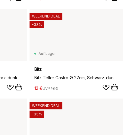
WEEKEND DEAL
-33%
Auf Lager
Bitz
Bitz Salatschale Ø30 cm, Schwarz-dunkelblau
Bitz Teller Gastro Ø 27cm, Schwarz-dunkelblau
12 €
UVP
18 €
WEEKEND DEAL
-35%