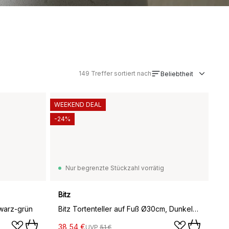
149
Treffer sortiert nach
Beliebtheit
WEEKEND DEAL
-24%
Nur begrenzte Stückzahl vorrätig
Bitz
hwarz-grün
Bitz Tortenteller auf Fuß Ø30cm, Dunkelblau
38,54 €
UVP
51 €