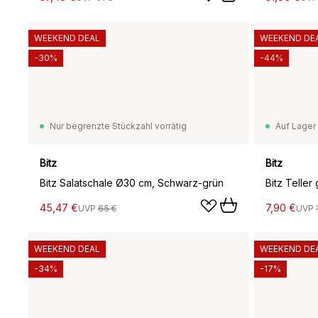
WEEKEND DEAL
WEEKEND DE
-30%
-44%
Nur begrenzte Stückzahl vorrätig
Auf Lager
Bitz
Bitz
Bitz Salatschale Ø30 cm, Schwarz-grün
Bitz Telle
45,47 €
7,90 €
UVP
65 €
UVP
WEEKEND DEAL
WEEKEND DE
-34%
-17%