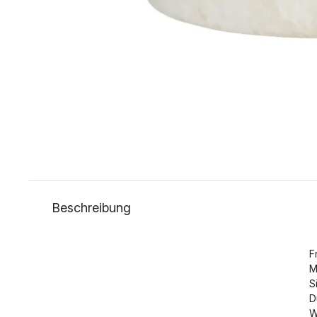
Beschreibung
F
M
S
D
W