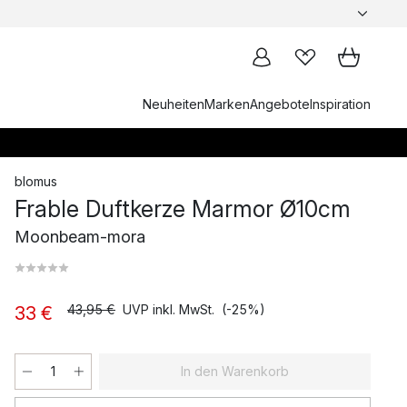
Neuheiten
Marken
Angebote
Inspiration
blomus
Frable Duftkerze Marmor Ø10cm
Moonbeam-mora
43,95 €
UVP inkl. MwSt.
(-25%)
33 €
In den Warenkorb