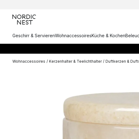
Geschirr & Servieren
Wohnaccessoires
Küche & Kochen
Beleu
Wohnaccessoires
/
Kerzenhalter & Teelichthalter
/
Duftkerzen & Duf