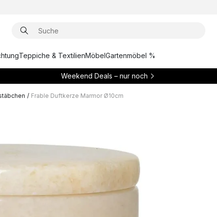
chtung
Teppiche & Textilien
Möbel
Gartenmöbel %
Weekend Deals – nur noch
tstäbchen
/
Frable Duftkerze Marmor Ø10cm