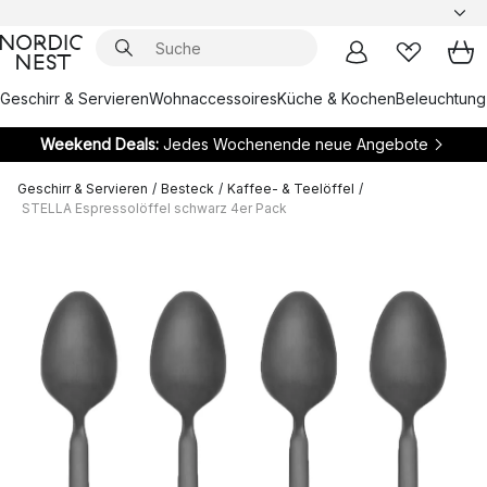
Geschirr & Servieren
Wohnaccessoires
Küche & Kochen
Beleuchtung
Weekend Deals:
Jedes Wochenende neue Angebote
Geschirr & Servieren
/
Besteck
/
Kaffee- & Teelöffel
/
STELLA Espressolöffel schwarz 4er Pack