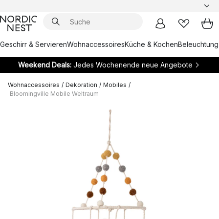
Geschirr & Servieren
Wohnaccessoires
Küche & Kochen
Beleuchtung
Weekend Deals:
Jedes Wochenende neue Angebote
Wohnaccessoires
/
Dekoration
/
Mobiles
/
Bloomingville Mobile Weltraum