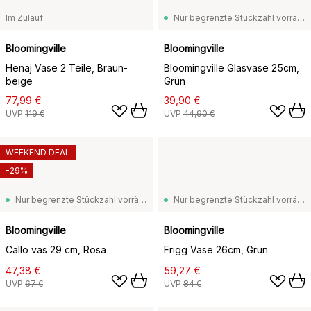
Im Zulauf
Nur begrenzte Stückzahl vorrätig
Bloomingville
Bloomingville
Henaj Vase 2 Teile, Braun-
Bloomingville Glasvase 25cm,
beige
Grün
77,99 €
39,90 €
UVP
119 €
UVP
44,90 €
WEEKEND DEAL
-29%
Nur begrenzte Stückzahl vorrätig
Nur begrenzte Stückzahl vorrätig
Bloomingville
Bloomingville
Callo vas 29 cm, Rosa
Frigg Vase 26cm, Grün
47,38 €
59,27 €
UVP
67 €
UVP
84 €