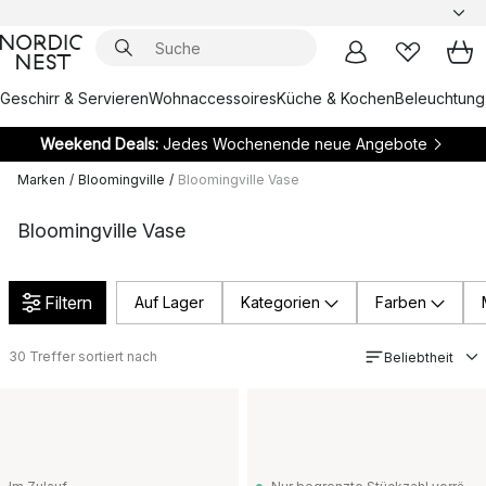
Geschirr & Servieren
Wohnaccessoires
Küche & Kochen
Beleuchtung
Weekend Deals:
Jedes Wochenende neue Angebote
Marken
/
Bloomingville
/
Bloomingville Vase
Bloomingville Vase
Filtern
Auf Lager
Kategorien
Farben
30
Treffer sortiert nach
Beliebtheit