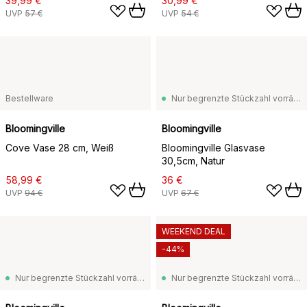
39,99 €
30,99 €
UVP
57 €
UVP
54 €
Bestellware
Nur begrenzte Stückzahl vorrätig
Bloomingville
Bloomingville
Cove Vase 28 cm, Weiß
Bloomingville Glasvase
30,5cm, Natur
58,99 €
36 €
UVP
94 €
UVP
67 €
WEEKEND DEAL
-44%
Nur begrenzte Stückzahl vorrätig
Nur begrenzte Stückzahl vorrätig