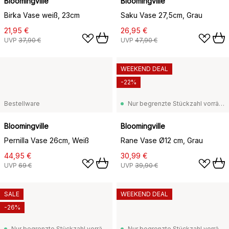
Bloomingville
Bloomingville
Birka Vase weiß, 23cm
Saku Vase 27,5cm, Grau
21,95 €
26,95 €
UVP
37,90 €
UVP
47,90 €
WEEKEND DEAL
-22%
Bestellware
Nur begrenzte Stückzahl vorrätig
Bloomingville
Bloomingville
Pernilla Vase 26cm, Weiß
Rane Vase Ø12 cm, Grau
44,95 €
30,99 €
UVP
69 €
UVP
39,90 €
SALE
WEEKEND DEAL
-26%
Nur begrenzte Stückzahl vorrätig
Nur begrenzte Stückzahl vorrätig