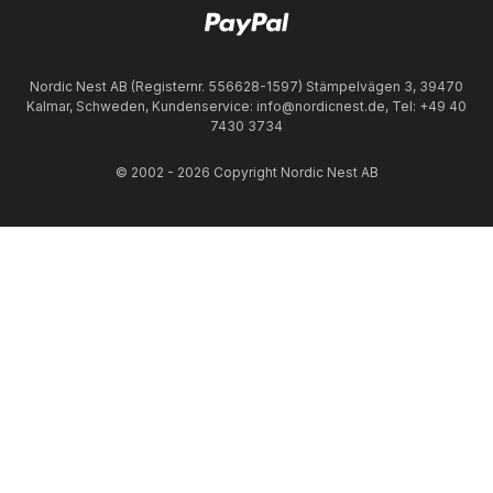
Nordic Nest AB (Registernr. 556628-1597) Stämpelvägen 3, 39470
Kalmar, Schweden, Kundenservice: info@nordicnest.de, Tel: +49 40
7430 3734
© 2002 - 2026 Copyright Nordic Nest AB