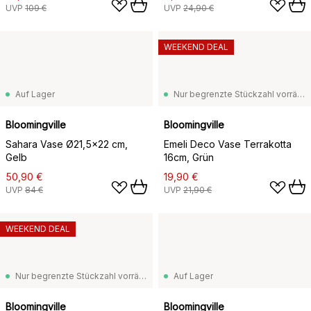
UVP
109 €
UVP
24,90 €
WEEKEND DEAL
Auf Lager
Nur begrenzte Stückzahl vorrätig
Bloomingville
Bloomingville
Sahara Vase Ø21,5x22 cm,
Emeli Deco Vase Terrakotta
Gelb
16cm, Grün
50,90 €
19,90 €
UVP
84 €
UVP
21,90 €
WEEKEND DEAL
Nur begrenzte Stückzahl vorrätig
Auf Lager
Bloomingville
Bloomingville