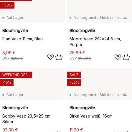
-30%
Auf Lager
Nur begrenzte Stückzahl vorrätig
Bloomingville
Bloomingville
Fian Vase 11 cm, Blau
Moore Vase Ø12x24,5 cm,
Purple
8,99 €
25,99 €
UVP
12,90 €
UVP
39,90 €
WEEKEND DEAL
SALE
-15%
-52%
Auf Lager
Nur begrenzte Stückzahl vorrätig
Bloomingville
Bloomingville
Bobby Vase 23,5x29 cm,
Birka Vase weiß, 16cm
Silber
92,98 €
11,90 €