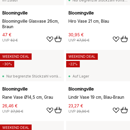
Im Zulauf
Nur begrenzte Stückzahl vorrätig
Bloomingville
Bloomingville
Bloomingville Glasvase 26cm,
Hiro Vase 21 cm, Blau
Braun
47 €
30,95 €
UVP
62 €
UVP
47,90 €
WEEKEND DEAL
WEEKEND DEAL
-30%
-22%
Nur begrenzte Stückzahl vorrätig
Auf Lager
Bloomingville
Bloomingville
Rane Vase Ø14,5 cm, Grau
Lindir Vase 19 cm, Blau-Braun
26,46 €
23,27 €
UVP
37,90 €
UVP
29,90 €
WEEKEND DEAL