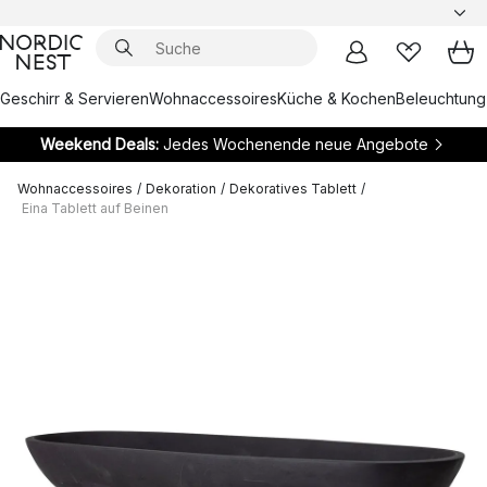
Geschirr & Servieren
Wohnaccessoires
Küche & Kochen
Beleuchtung
Weekend Deals:
Jedes Wochenende neue Angebote
Wohnaccessoires
/
Dekoration
/
Dekoratives Tablett
/
Eina Tablett auf Beinen