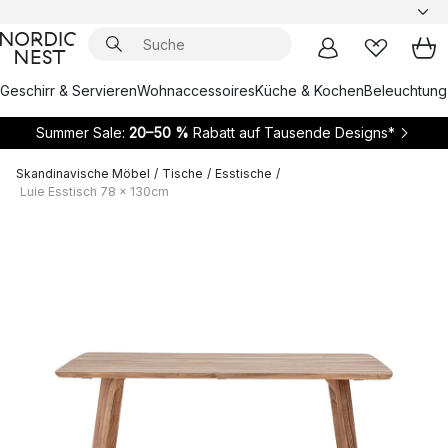
Geschirr & Servieren
Wohnaccessoires
Küche & Kochen
Beleuchtung
Summer Sale:
20–50 %
Rabatt auf Tausende Designs*
Skandinavische Möbel
/
Tische
/
Esstische
/
Luie Esstisch 78 x 130cm