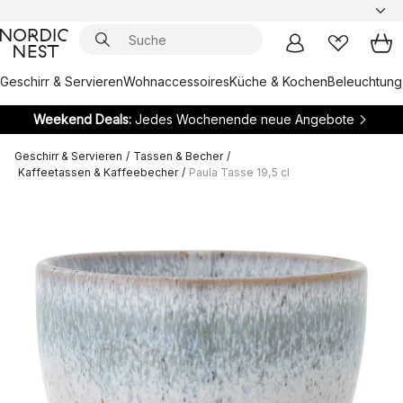
Geschirr & Servieren
Wohnaccessoires
Küche & Kochen
Beleuchtung
Weekend Deals:
Jedes Wochenende neue Angebote
Geschirr & Servieren
/
Tassen & Becher
/
Kaffeetassen & Kaffeebecher
/
Paula Tasse 19,5 cl