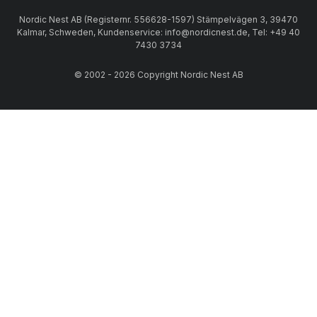
Nordic Nest AB (Registernr. 556628-1597) Stämpelvägen 3, 39470
Kalmar, Schweden, Kundenservice: info@nordicnest.de, Tel: +49 40
7430 3734
© 2002 - 2026 Copyright Nordic Nest AB