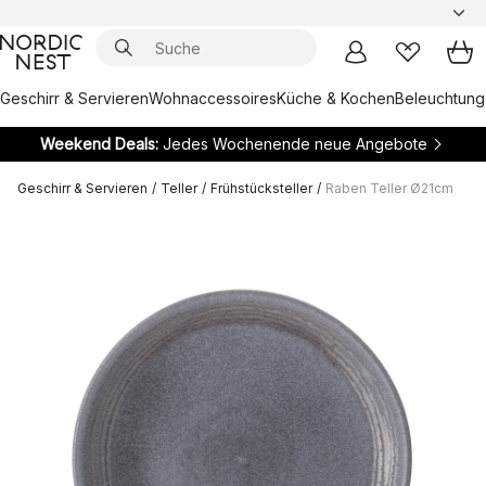
Geschirr & Servieren
Wohnaccessoires
Küche & Kochen
Beleuchtung
Weekend Deals:
Jedes Wochenende neue Angebote
Geschirr & Servieren
/
Teller
/
Frühstücksteller
/
Raben Teller Ø21cm