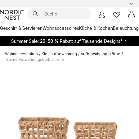
Geschirr & Servieren
Wohnaccessoires
Küche & Kochen
Beleuchtung
Summer Sale:
20–50 %
Rabatt auf Tausende Designs*
Wohnaccessoires
/
Kleinaufbewahrung
/
Aufbewahrungskörbe
/
Saime Verwahrungskorb 2 Teile