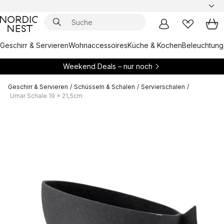
Geschirr & Servieren
Wohnaccessoires
Küche & Kochen
Beleuchtung
Weekend Deals – nur noch
Geschirr & Servieren
/
Schüsseln & Schalen
/
Servierschalen
/
Umar Schale 19 x 21,5cm