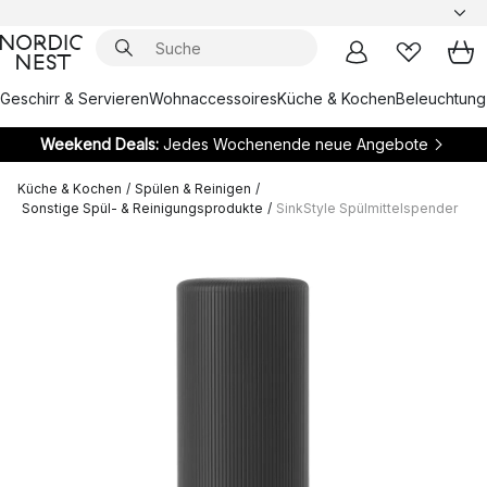
Geschirr & Servieren
Wohnaccessoires
Küche & Kochen
Beleuchtung
Weekend Deals:
Jedes Wochenende neue Angebote
Küche & Kochen
/
Spülen & Reinigen
/
Sonstige Spül- & Reinigungsprodukte
/
SinkStyle Spülmittelspender