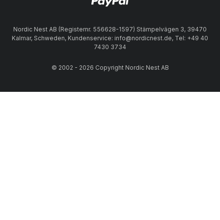
Nordic Nest AB (Registernr. 556628-1597) Stämpelvägen 3, 39470
Kalmar, Schweden, Kundenservice: info@nordicnest.de, Tel: +49 40
7430 3734
© 2002 - 2026 Copyright Nordic Nest AB