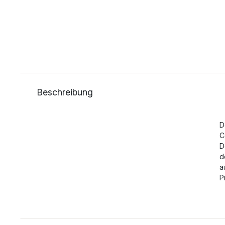
Beschreibung
D
C
D
d
a
P