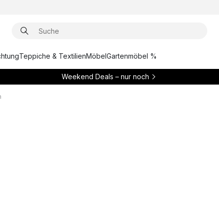
chtung
Teppiche & Textilien
Möbel
Gartenmöbel %
Weekend Deals – nur noch
m