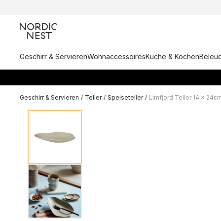
Geschirr & Servieren
Wohnaccessoires
Küche & Kochen
Beleu
Geschirr & Servieren
/
Teller
/
Speiseteller
/
Limfjord Teller 14 x 24c