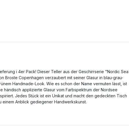
ieferung i 4er Pack! Dieser Teller aus der Geschirrserie "Nordic Sea
on Broste Copenhagen verzaubert mit seiner Glasur in blau-grau-
rünem Handmade-Look. Wie es schon der Name vermuten lässt, ist
ie händisch applizierte Glasur vom Farbspektrum der Nordsee
nspiriert. Jedes Stück ist ein Unikat und macht den gedeckten Tisch
u einem Anblick gediegener Handwerkskunst.