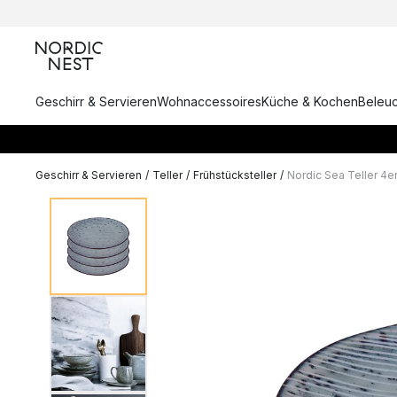
Geschirr & Servieren
Wohnaccessoires
Küche & Kochen
Beleu
Geschirr & Servieren
/
Teller
/
Frühstücksteller
/
Nordic Sea Teller 4e