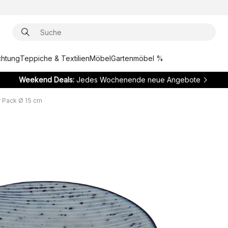
chtung
Teppiche & Textilien
Möbel
Gartenmöbel %
Weekend Deals:
Jedes Wochenende neue Angebote
r Pack Ø 15 cm