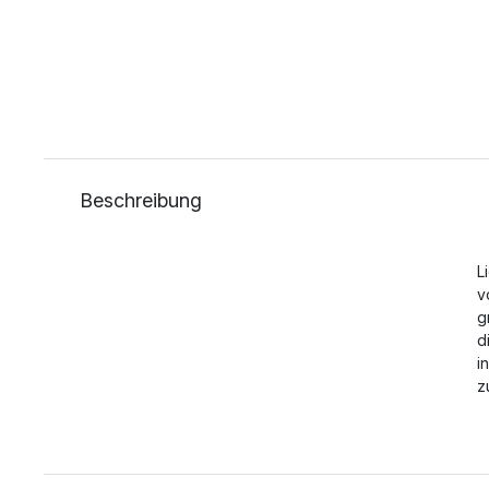
Beschreibung
L
v
g
d
i
z