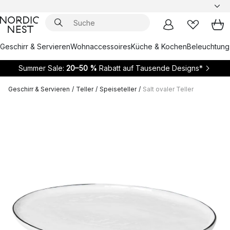
Geschirr & Servieren
Wohnaccessoires
Küche & Kochen
Beleuchtung
Summer Sale:
20–50 %
Rabatt auf Tausende Designs*
Geschirr & Servieren
/
Teller
/
Speiseteller
/
Salt ovaler Teller