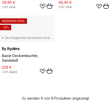
59,90 €
49,95 €
UVP
70 €
UVP
70 €
WEEKEND DEAL
-12%
Nur begrenzte Stückzahl vorrätig
By Rydéns
Bazar Deckenleuchte,
Sandweiß
229 €
UVP
259 €
Es werden 9 von 9 Produkten angezeigt