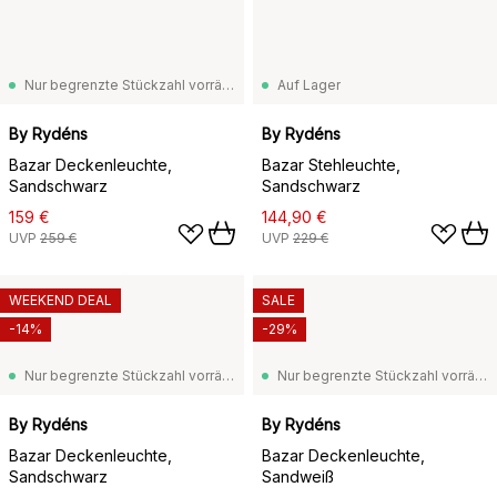
Nur begrenzte Stückzahl vorrätig
Auf Lager
By Rydéns
By Rydéns
Bazar Deckenleuchte,
Bazar Stehleuchte,
Sandschwarz
Sandschwarz
159 €
144,90 €
UVP
259 €
UVP
229 €
WEEKEND DEAL
SALE
-14%
-29%
Nur begrenzte Stückzahl vorrätig
Nur begrenzte Stückzahl vorrätig
By Rydéns
By Rydéns
Bazar Deckenleuchte,
Bazar Deckenleuchte,
Sandschwarz
Sandweiß