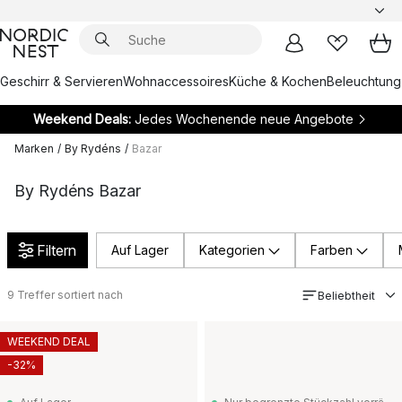
Geschirr & Servieren
Wohnaccessoires
Küche & Kochen
Beleuchtung
Weekend Deals:
Jedes Wochenende neue Angebote
Marken
/
By Rydéns
/
Bazar
By Rydéns Bazar
Filtern
Auf Lager
Kategorien
Farben
9
Treffer sortiert nach
Beliebtheit
WEEKEND DEAL
-32%