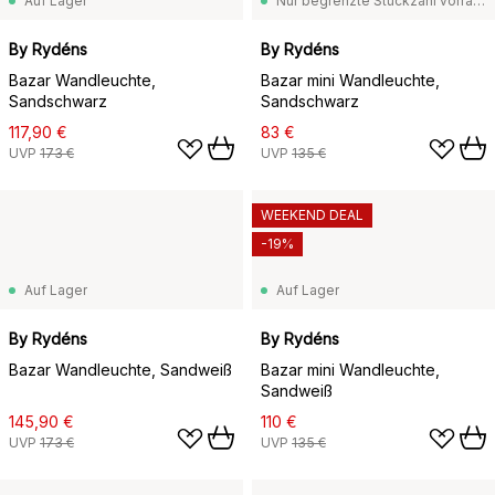
Auf Lager
Nur begrenzte Stückzahl vorrätig
By Rydéns
By Rydéns
Bazar Wandleuchte,
Bazar mini Wandleuchte,
Sandschwarz
Sandschwarz
117,90 €
83 €
UVP
173 €
UVP
135 €
WEEKEND DEAL
-19%
Auf Lager
Auf Lager
By Rydéns
By Rydéns
Bazar Wandleuchte, Sandweiß
Bazar mini Wandleuchte,
Sandweiß
145,90 €
110 €
UVP
173 €
UVP
135 €