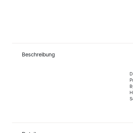
Beschreibung
D
P
B
H
S