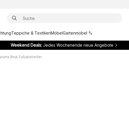
chtung
Teppiche & Textilien
Möbel
Gartenmöbel %
Weekend Deals:
Jedes Wochenende neue Angebote
arums Bruk Fußabstreifer