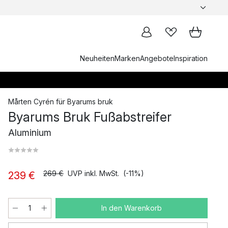
Neuheiten
Marken
Angebote
Inspiration
Mårten Cyrén
für
Byarums bruk
Byarums Bruk Fußabstreifer
Aluminium
269 €
UVP inkl. MwSt.
(-11%)
239 €
In den Warenkorb