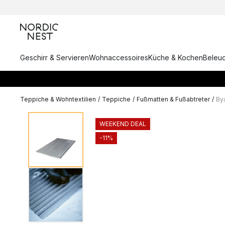
Geschirr & Servieren
Wohnaccessoires
Küche & Kochen
Beleu
Teppiche & Wohntextilien
/
Teppiche
/
Fußmatten & Fußabtreter
/
By
WEEKEND DEAL
-11%