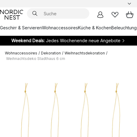
Geschirr & Servieren
Wohnaccessoires
Küche & Kochen
Beleuchtung
Weekend Deals:
Jedes Wochenende neue Angebote
Wohnaccessoires
/
Dekoration
/
Weihnachtsdekoration
/
Weihnachtsdeko Stadthaus 6 cm