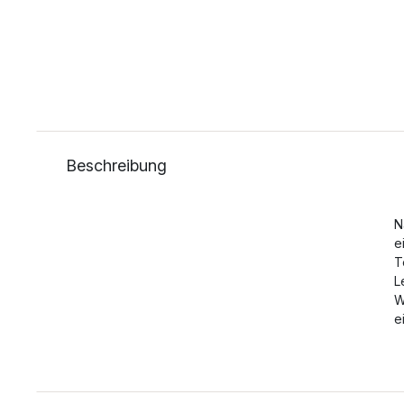
Beschreibung
N
e
T
L
W
e