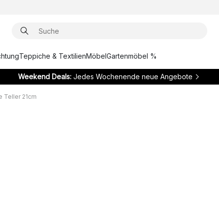
chtung
Teppiche & Textilien
Möbel
Gartenmöbel %
Weekend Deals:
Jedes Wochenende neue Angebote
e Teller 21cm