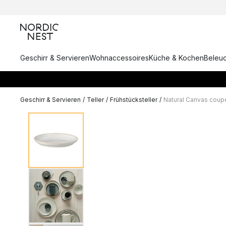
Geschirr & Servieren
Wohnaccessoires
Küche & Kochen
Beleu
Geschirr & Servieren
/
Teller
/
Frühstücksteller
/
Natural Canvas coup