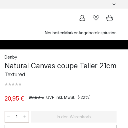
Neuheiten
Marken
Angebote
Inspiration
Denby
Natural Canvas coupe Teller 21cm
Textured
26,90 €
UVP inkl. MwSt.
(-22%)
20,95 €
In den Warenkorb