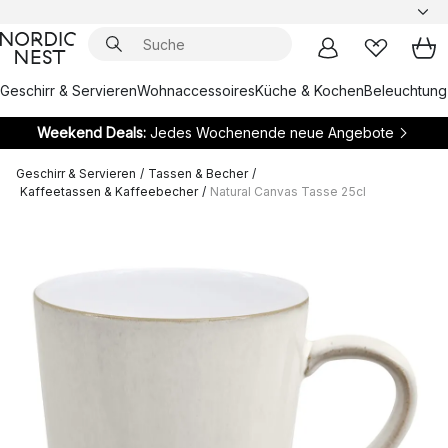
Geschirr & Servieren
Wohnaccessoires
Küche & Kochen
Beleuchtung
Weekend Deals:
Jedes Wochenende neue Angebote
Geschirr & Servieren
/
Tassen & Becher
/
Kaffeetassen & Kaffeebecher
/
Natural Canvas Tasse 25cl